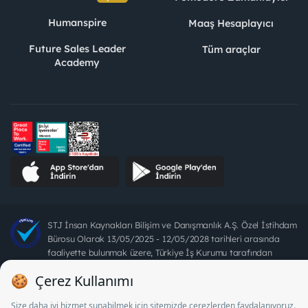
Humanspire
Maaş Hesaplayıcı
Future Sales Leader
Tüm araçlar
Academy
STJ İnsan Kaynakları Bilişim ve Danışmanlık A.Ş. Özel İstihdam
Bürosu Olarak 13/05/2025 - 12/05/2028 tarihleri arasında
faaliyette bulunmak üzere, Türkiye İş Kurumu tarafından
18/04/2025 tarih ve 18095710 sayılı karar uyarınca 1078 nolu
belge ile faaliyet göstermektedir. 4904 sayılı kanun uyarınca iş
arayanlardan ücret alınması yasaktır.