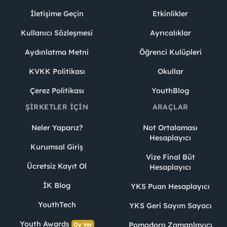
İletişime Geçin
Etkinlikler
Kullanıcı Sözleşmesi
Ayrıcalıklar
Aydınlatma Metni
Öğrenci Kulüpleri
KVKK Politikası
Okullar
Çerez Politikası
YouthBlog
ŞIRKETLER İÇIN
ARAÇLAR
Neler Yaparız?
Not Ortalaması
Hesaplayıcı
Kurumsal Giriş
Vize Final Büt
Ücretsiz Kayıt Ol
Hesaplayıcı
İK Blog
YKS Puan Hesaplayıcı
YouthTech
YKS Geri Sayım Sayacı
Youth Awards
Pomodoro Zamanlayıcı
Oy Ver