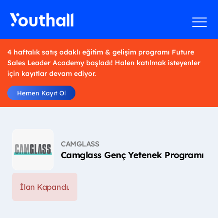
4 haftalık satış odaklı eğitim & gelişim programı Future
Sales Leader Academy başladı! Halen katılmak isteyenler
için kayıtlar devam ediyor.
Hemen Kayıt Ol
CAMGLASS
Camglass Genç Yetenek Programı
İlan Kapandı.