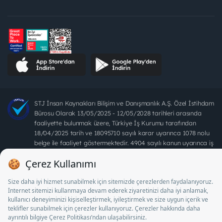
STJ İnsan Kaynakları Bilişim ve Danışmanlık A.Ş. Özel İstihdam
Bürosu Olarak 13/05/2025 - 12/05/2028 tarihleri arasında
faaliyette bulunmak üzere, Türkiye İş Kurumu tarafından
18/04/2025 tarih ve 18095710 sayılı karar uyarınca 1078 nolu
belge ile faaliyet göstermektedir. 4904 sayılı kanun uyarınca iş
arayanlardan ücret alınması yasaktır.