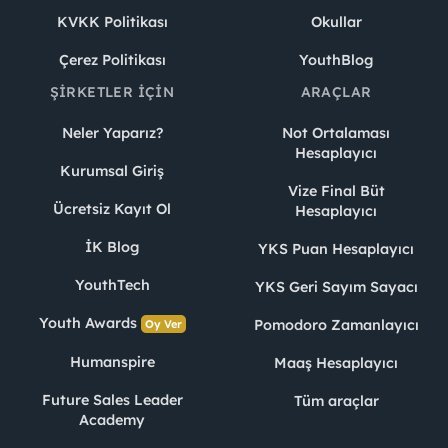
KVKK Politikası
Okullar
Çerez Politikası
YouthBlog
ŞIRKETLER İÇIN
ARAÇLAR
Neler Yaparız?
Not Ortalaması
Hesaplayıcı
Kurumsal Giriş
Vize Final Büt
Ücretsiz Kayıt Ol
Hesaplayıcı
İK Blog
YKS Puan Hesaplayıcı
YouthTech
YKS Geri Sayım Sayacı
Youth Awards
Pomodoro Zamanlayıcı
Oy Ver
Humanspire
Maaş Hesaplayıcı
Future Sales Leader
Tüm araçlar
Academy