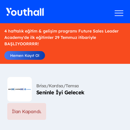
4 haftalık eğitim & gelişim programı Future Sales Leader
Academy'de ilk eğitimler 29 Temmuz itibariyle
BAŞLIYOORRRR!
Hemen Kayıt Ol
Brisa/Kordsa/Temsa
Seninle İyi Gelecek
İlan Kapandı.