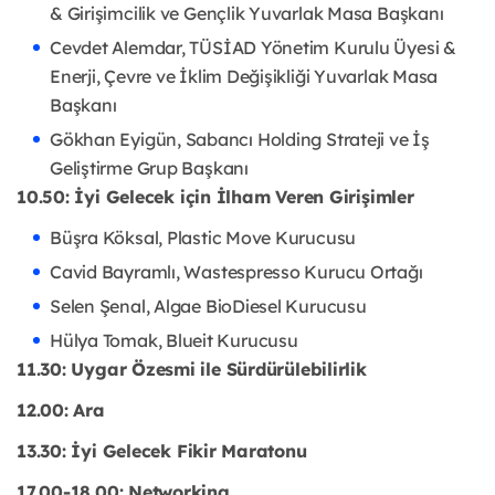
& Girişimcilik ve Gençlik Yuvarlak Masa Başkanı
Cevdet Alemdar, TÜSİAD Yönetim Kurulu Üyesi &
Enerji, Çevre ve İklim Değişikliği Yuvarlak Masa
Başkanı
Gökhan Eyigün, Sabancı Holding Strateji ve İş
Geliştirme Grup Başkanı
10.50: İyi Gelecek için İlham Veren Girişimler
Büşra Köksal, Plastic Move Kurucusu
Cavid Bayramlı, Wastespresso Kurucu Ortağı
Selen Şenal, Algae BioDiesel Kurucusu
Hülya Tomak, Blueit Kurucusu
11.30: Uygar Özesmi ile Sürdürülebilirlik
12.00: Ara
13.30: İyi Gelecek Fikir Maratonu
17.00-18.00: Networking