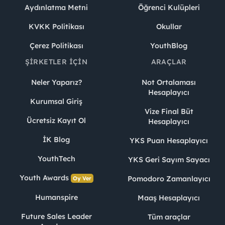
Aydınlatma Metni
Öğrenci Kulüpleri
KVKK Politikası
Okullar
Çerez Politikası
YouthBlog
ŞIRKETLER İÇIN
ARAÇLAR
Neler Yaparız?
Not Ortalaması
Hesaplayıcı
Kurumsal Giriş
Vize Final Büt
Ücretsiz Kayıt Ol
Hesaplayıcı
İK Blog
YKS Puan Hesaplayıcı
YouthTech
YKS Geri Sayım Sayacı
Youth Awards
Pomodoro Zamanlayıcı
Oy Ver
Humanspire
Maaş Hesaplayıcı
Future Sales Leader
Tüm araçlar