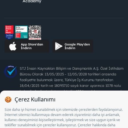
Academy
STJ İnsan Kaynakları Bilişim ve Danışmanlık A.Ş. Özel İstihdam
Bürosu Olarak 13/05/2025 - 12/05/2028 tarihleri arasında
faaliyette bulunmak üzere, Türkiye İş Kurumu tarafından
18/04/2025 tarih ve 18095710 sayılı karar uyarınca 1078 nolu
belge ile faaliyet göstermektedir. 4904 sayılı kanun uyarınca iş
arayanlardan ücret alınması yasaktır.