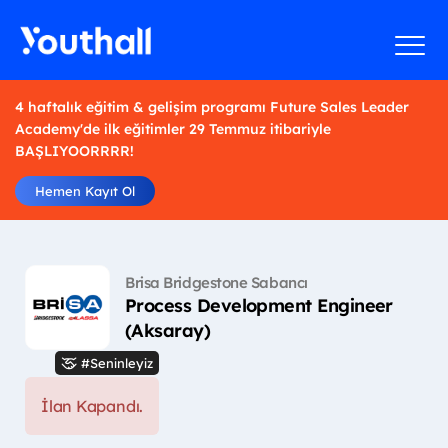
4 haftalık eğitim & gelişim programı Future Sales Leader
Academy'de ilk eğitimler 29 Temmuz itibariyle
BAŞLIYOORRRR!
Hemen Kayıt Ol
Brisa Bridgestone Sabancı
Process Development Engineer
(Aksaray)
#Seninleyiz
İlan Kapandı.