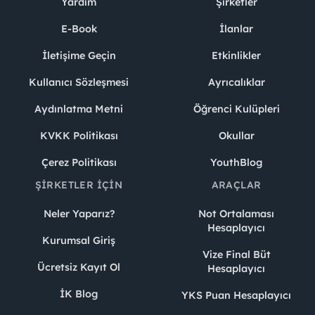
Yardım
Şirketler
E-Book
İlanlar
İletişime Geçin
Etkinlikler
Kullanıcı Sözleşmesi
Ayrıcalıklar
Aydınlatma Metni
Öğrenci Kulüpleri
KVKK Politikası
Okullar
Çerez Politikası
YouthBlog
ŞIRKETLER İÇIN
ARAÇLAR
Neler Yaparız?
Not Ortalaması
Hesaplayıcı
Kurumsal Giriş
Vize Final Büt
Ücretsiz Kayıt Ol
Hesaplayıcı
İK Blog
YKS Puan Hesaplayıcı