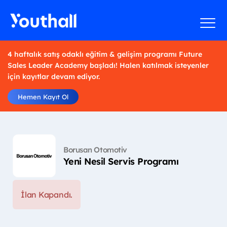
4 haftalık satış odaklı eğitim & gelişim programı Future
Sales Leader Academy başladı! Halen katılmak isteyenler
için kayıtlar devam ediyor.
Hemen Kayıt Ol
Borusan Otomotiv
Yeni Nesil Servis Programı
İlan Kapandı.