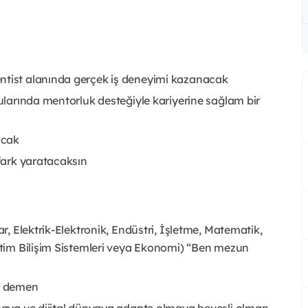
entist alanında gerçek iş deneyimi kazanacak
nularında mentorluk desteğiyle kariyerine sağlam bir
acak
 fark yaratacaksın
ar, Elektrik-Elektronik, Endüstri, İşletme, Matematik,
netim Bilişim Sistemleri veya Ekonomi) “Ben mezun
m demen
lmaya ve dijital dünyaya adapte olmaya hevesli olman