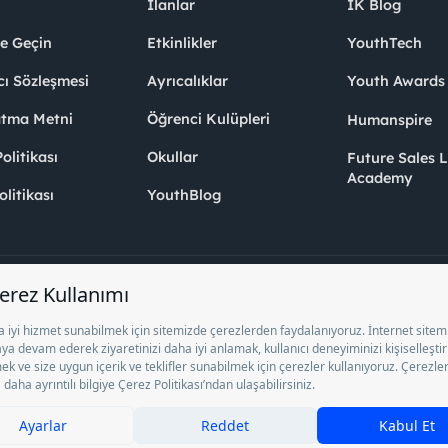
İlanlar
İK Blog
me Geçin
Etkinlikler
YouthTech
cı Sözleşmesi
Ayrıcalıklar
Youth Award
atma Metni
Öğrenci Kulüpleri
Humanspire
litikası
Okullar
Future Sales 
Academy
olitikası
YouthBlog
el İstihdam Bürosu Olarak 13/05/2025 - 12/05/2028 tarihleri arasında faaliy
ge ile faaliyet göstermektedir. 4904 sayılı kanun uyarınca iş arayanlardan ücre