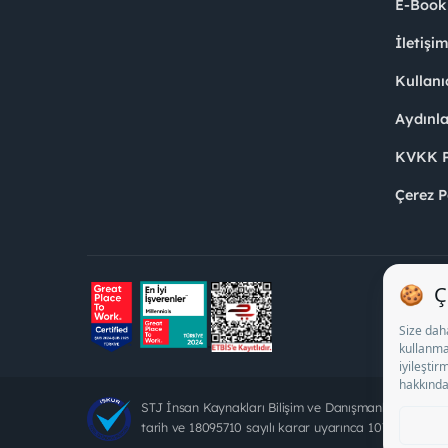
E-Book
İletişi
Kullanı
Aydınl
KVKK Po
Çerez P
STJ İnsan Kaynakları Bilişim ve Danışmanlık A.Ş. Öz
tarih ve 18095710 sayılı karar uyarınca 1078 nolu bel