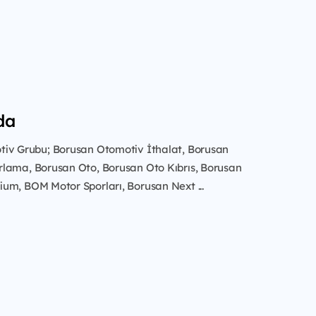
da
iv Grubu; Borusan Otomotiv İthalat,
Borusan
rlama,
Borusan Oto,
Borusan Oto Kıbrıs,
Borusan
mium,
BOM Motor Sporları,
Borusan Next
...