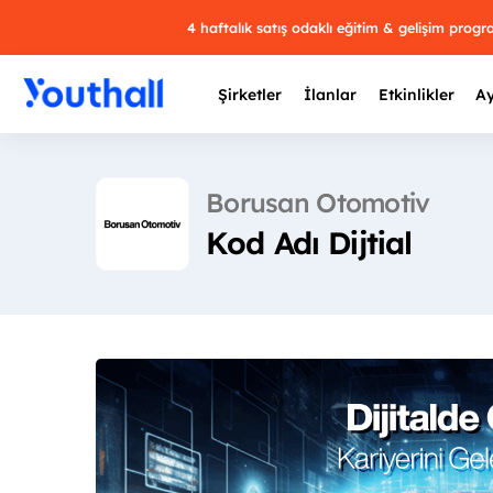
4 haftalık satış odaklı eğitim & gelişim prog
Şirketler
İlanlar
Etkinlikler
Ay
Borusan Otomotiv
Kod Adı Dijtial
Y
29 