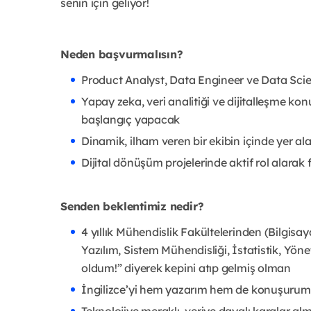
senin için geliyor!
Neden başvurmalısın?
Product Analyst, Data Engineer ve Data Sci
Yapay zeka, veri analitiği ve dijitalleşme ko
başlangıç yapacak
Dinamik, ilham veren bir ekibin içinde yer al
Dijital dönüşüm projelerinde aktif rol alarak
Senden beklentimiz nedir?
4 yıllık Mühendislik Fakültelerinden (Bilgisay
Yazılım, Sistem Mühendisliği, İstatistik, Yö
oldum!” diyerek kepini atıp gelmiş olman
İngilizce’yi hem yazarım hem de konuşuru
Teknolojiye meraklı, veriye dayalı karalar a