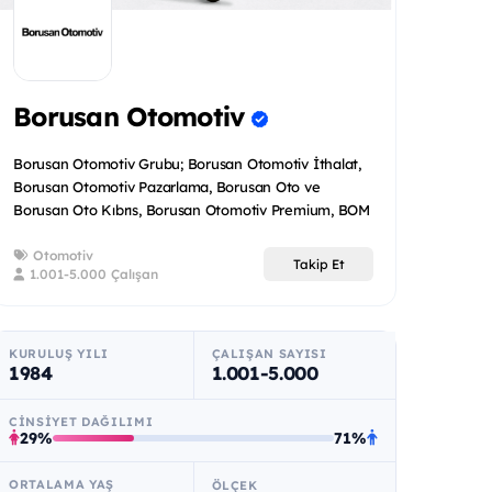
Borusan Otomotiv
Borusan Otomotiv Grubu; Borusan Otomotiv İthalat,
Borusan Otomotiv Pazarlama, Borusan Oto ve
Borusan Oto Kıbrıs, Borusan Otomotiv Premium, BOM
Motor Sporları olar...
Otomotiv
Takip Et
1.001-5.000 Çalışan
KURULUŞ YILI
ÇALIŞAN SAYISI
1984
1.001-5.000
CINSIYET DAĞILIMI
29%
71%
ORTALAMA YAŞ
ÖLÇEK