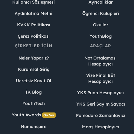
Kullanıcı Sözleşmesi
Ayrıcalıklar
Aydınlatma Metni
Öğrenci Kulüpleri
KVKK Politikası
Okullar
Çerez Politikası
YouthBlog
ŞIRKETLER İÇIN
ARAÇLAR
Neler Yaparız?
Not Ortalaması
Hesaplayıcı
Kurumsal Giriş
Vize Final Büt
Ücretsiz Kayıt Ol
Hesaplayıcı
İK Blog
YKS Puan Hesaplayıcı
YouthTech
YKS Geri Sayım Sayacı
Youth Awards
Pomodoro Zamanlayıcı
Oy Ver
Humanspire
Maaş Hesaplayıcı