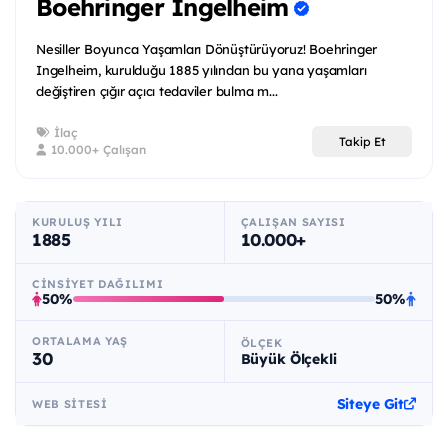
Boehringer Ingelheim
Nesiller Boyunca Yaşamları Dönüştürüyoruz! Boehringer
Ingelheim, kurulduğu 1885 yılından bu yana yaşamları
değiştiren çığır açıcı tedaviler bulma m...
İlaç
Takip Et
10.000+ Çalışan
KURULUŞ YILI
ÇALIŞAN SAYISI
1885
10.000+
CINSIYET DAĞILIMI
50%
50%
ORTALAMA YAŞ
ÖLÇEK
30
Büyük Ölçekli
Siteye Git
WEB SITESI