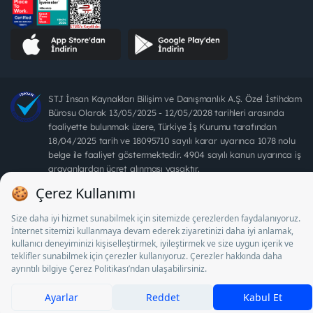
STJ İnsan Kaynakları Bilişim ve Danışmanlık A.Ş. Özel İstihdam
Bürosu Olarak 13/05/2025 - 12/05/2028 tarihleri arasında
faaliyette bulunmak üzere, Türkiye İş Kurumu tarafından
18/04/2025 tarih ve 18095710 sayılı karar uyarınca 1078 nolu
belge ile faaliyet göstermektedir. 4904 sayılı kanun uyarınca iş
arayanlardan ücret alınması yasaktır.