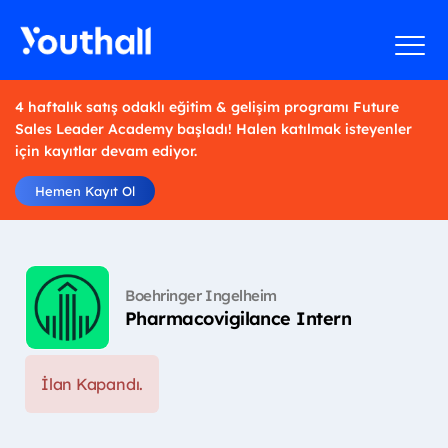
4 haftalık satış odaklı eğitim & gelişim programı Future
Sales Leader Academy başladı! Halen katılmak isteyenler
için kayıtlar devam ediyor.
Hemen Kayıt Ol
Boehringer Ingelheim
Pharmacovigilance Intern
İlan Kapandı.