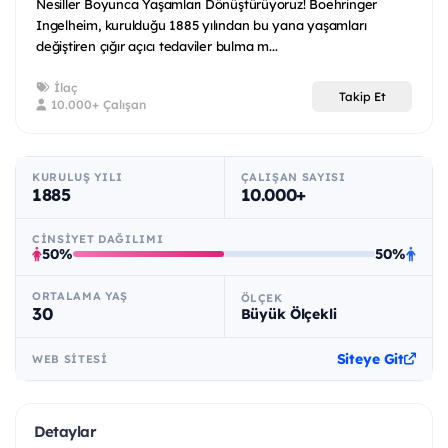
Nesiller Boyunca Yaşamları Dönüştürüyoruz! Boehringer
Ingelheim, kurulduğu 1885 yılından bu yana yaşamları
değiştiren çığır açıcı tedaviler bulma m...
İlaç
Takip Et
10.000+ Çalışan
KURULUŞ YILI
ÇALIŞAN SAYISI
1885
10.000+
CINSIYET DAĞILIMI
50%
50%
ORTALAMA YAŞ
ÖLÇEK
30
Büyük Ölçekli
Siteye Git
WEB SITESI
Detaylar