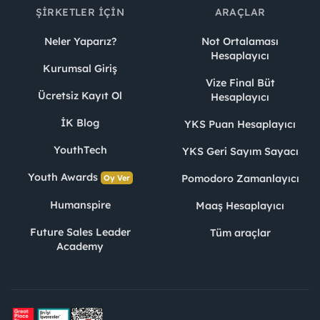
ŞIRKETLER İÇIN
ARAÇLAR
Neler Yaparız?
Not Ortalaması
Hesaplayıcı
Kurumsal Giriş
Vize Final Büt
Ücretsiz Kayıt Ol
Hesaplayıcı
İK Blog
YKS Puan Hesaplayıcı
YouthTech
YKS Geri Sayım Sayacı
Youth Awards
Pomodoro Zamanlayıcı
Oy Ver
Humanspire
Maaş Hesaplayıcı
Future Sales Leader
Tüm araçlar
Academy