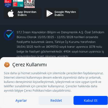
STJ İnsan Kaynakları Bilişim ve Danışmanlık A.Ş. Özel İstihdam
Bürosu Olarak 13/05/2025 - 12/05/2028 tarihleri arasında
faaliyette bulunmak üzere, Türkiye İş Kurumu tarafından
18/04/2025 tarih ve 18095710 sayılı karar uyarınca 1078 nolu
belge ile faaliyet göstermektedir. 4904 sayılı kanun uyarınca iş
arayanlardan ücret alınması yasaktır.