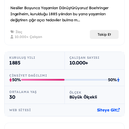
Nesiller Boyunca Yaşamları Dönüştürüyoruz! Boehringer
Ingelheim, kurulduğu 1885 yılından bu yana yaşamları
değiştiren çığır açıcı tedaviler bulma m...
İlaç
Takip Et
10.000+ Çalışan
KURULUŞ YILI
ÇALIŞAN SAYISI
1885
10.000+
CINSIYET DAĞILIMI
50%
50%
ORTALAMA YAŞ
ÖLÇEK
30
Büyük Ölçekli
Siteye Git
WEB SITESI