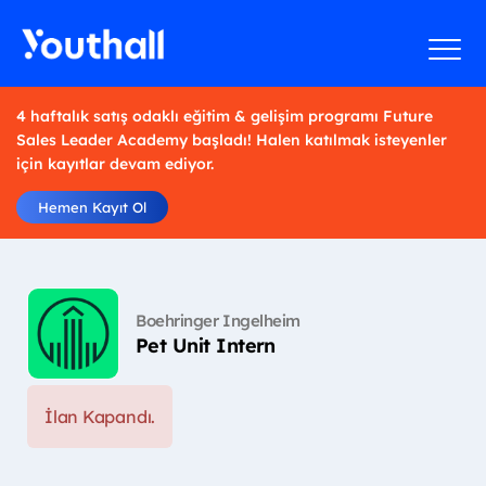
4 haftalık satış odaklı eğitim & gelişim programı Future
Sales Leader Academy başladı! Halen katılmak isteyenler
için kayıtlar devam ediyor.
Hemen Kayıt Ol
Boehringer Ingelheim
Pet Unit Intern
İlan Kapandı.