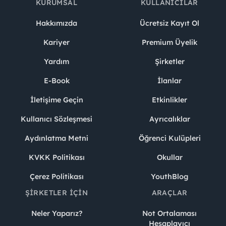
KURUMSAL
KULLANICILAR
Hakkımızda
Ücretsiz Kayıt Ol
Kariyer
Premium Üyelik
Yardım
Şirketler
E-Book
İlanlar
İletişime Geçin
Etkinlikler
Kullanıcı Sözleşmesi
Ayrıcalıklar
Aydınlatma Metni
Öğrenci Kulüpleri
KVKK Politikası
Okullar
Çerez Politikası
YouthBlog
ŞIRKETLER İÇIN
ARAÇLAR
Neler Yaparız?
Not Ortalaması
Hesaplayıcı