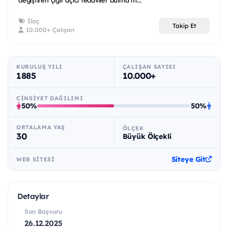
değiştiren çığır açıcı tedaviler bulma m...
İlaç
Takip Et
10.000+ Çalışan
KURULUŞ YILI
ÇALIŞAN SAYISI
1885
10.000+
CINSIYET DAĞILIMI
50%
50%
ORTALAMA YAŞ
ÖLÇEK
30
Büyük Ölçekli
Siteye Git
WEB SITESI
Detaylar
Son Başvuru
26.12.2025