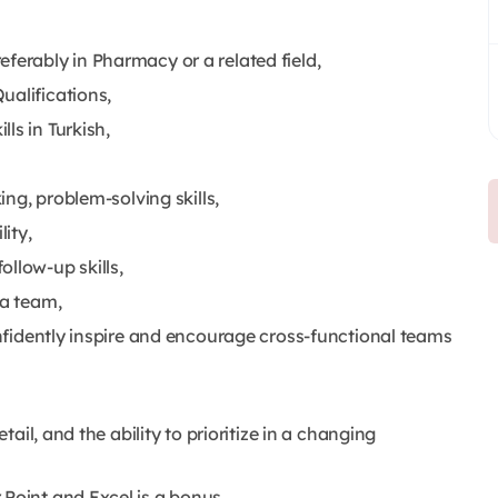
ferably in Pharmacy or a related field,
ualifications,
ls in Turkish,
ing, problem-solving skills,
ity,
llow-up skills,
 a team,
confidently inspire and encourage cross-functional teams
etail, and the ability to prioritize in a changing
Point and Excel is a bonus,