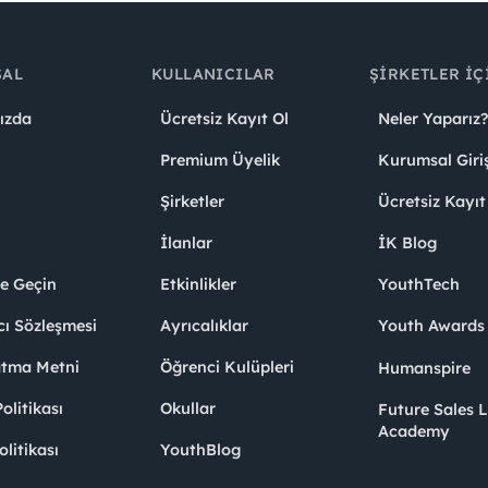
SAL
KULLANICILAR
ŞIRKETLER İÇ
ızda
Ücretsiz Kayıt Ol
Neler Yaparız?
Premium Üyelik
Kurumsal Giri
Şirketler
Ücretsiz Kayıt
İlanlar
İK Blog
me Geçin
Etkinlikler
YouthTech
cı Sözleşmesi
Ayrıcalıklar
Youth Award
atma Metni
Öğrenci Kulüpleri
Humanspire
litikası
Okullar
Future Sales 
Academy
olitikası
YouthBlog