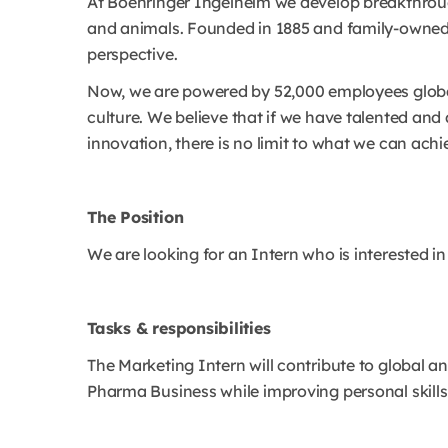
At Boehringer Ingelheim we develop breakthroug
and animals. Founded in 1885 and family-owned 
perspective.
Now, we are powered by 52,000 employees globall
culture. We believe that if we have talented an
innovation, there is no limit to what we can achi
The Position
We are looking for an Intern who is interested i
Tasks & responsibilities
The Marketing Intern will contribute to global a
Pharma Business while improving personal skills