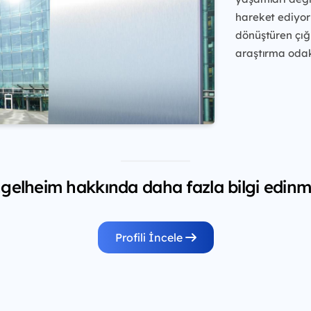
hareket ediyo
dönüştüren çığ
araştırma
odakl
gelheim hakkında daha fazla bilgi edinme
Profili İncele