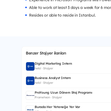
Able to work at least 3 days a week for 6 mo
Resides or able to reside in Istanbul.
Benzer Stajyer ilanları
Digital Marketing Intern
helo! · Stajyer
Business Analyst Intern
helo! · Stajyer
ProYoung Uzun Dönem Staj Programı
Prometeon · Stajyer
Burada Her Yeteneğe Yer Var