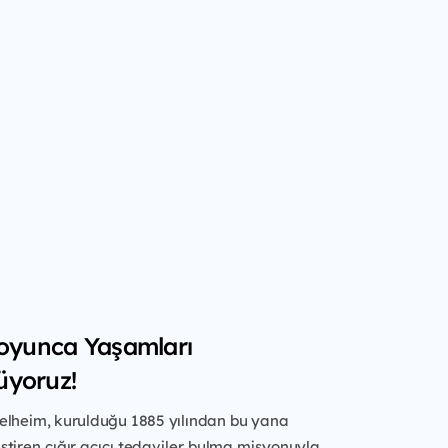
Boyunca Yaşamları
üyoruz!
elheim, kurulduğu 1885 yılından
bu yana
tiren çığır açıcı tedaviler
bulma misyonuyla