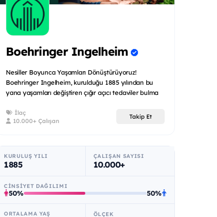
Boehringer Ingelheim
Nesiller Boyunca Yaşamları Dönüştürüyoruz!
Boehringer Ingelheim, kurulduğu 1885 yılından bu
yana yaşamları değiştiren çığır açıcı tedaviler bulma
m...
İlaç
Takip Et
10.000+ Çalışan
KURULUŞ YILI
ÇALIŞAN SAYISI
1885
10.000+
CINSIYET DAĞILIMI
50%
50%
ORTALAMA YAŞ
ÖLÇEK