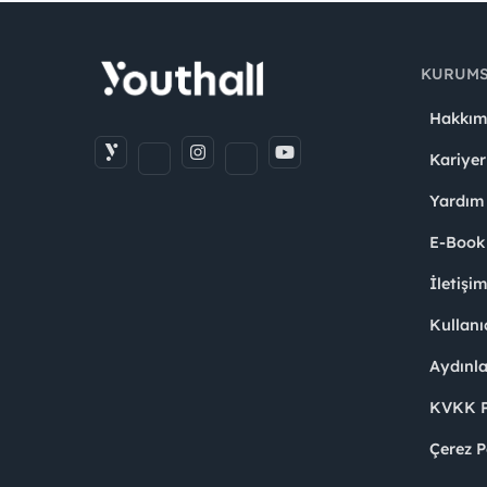
KURUM
Hakkım
Kariyer
Yardım
E-Book
İletişi
Kullanı
Aydınl
KVKK Po
Çerez P