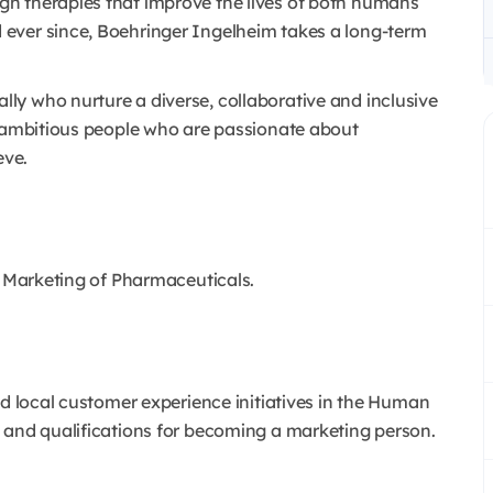
h therapies that improve the lives of both humans
ever since, Boehringer Ingelheim takes a long-term
y who nurture a diverse, collaborative and inclusive
d ambitious people who are passionate about
eve.
n Marketing of Pharmaceuticals.
nd local customer experience initiatives in the Human
 and qualifications for becoming a marketing person.