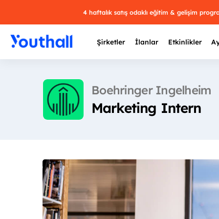
4 haftalık satış odaklı eğitim & gelişim prog
Şirketler
İlanlar
Etkinlikler
Ay
Boehringer Ingelheim
Marketing Intern
Y
29 