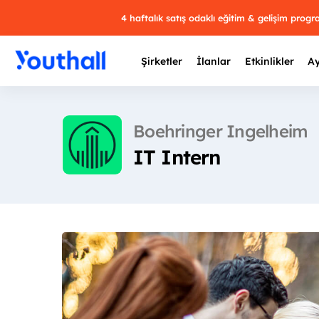
4 haftalık satış odaklı eğitim & gelişim prog
Şirketler
İlanlar
Etkinlikler
Ay
Boehringer Ingelheim
IT Intern
Y
29 