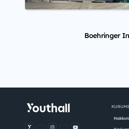
Boehringer In
KURUM
Hakkım