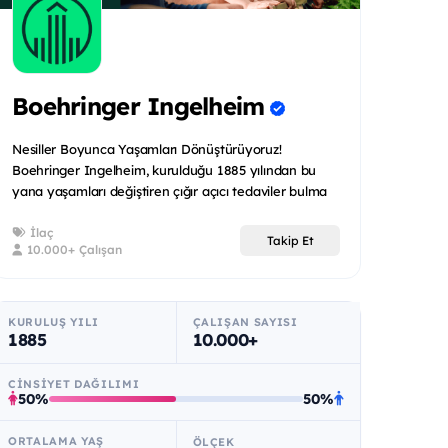
Boehringer Ingelheim
Nesiller Boyunca Yaşamları Dönüştürüyoruz!
Boehringer Ingelheim, kurulduğu 1885 yılından bu
yana yaşamları değiştiren çığır açıcı tedaviler bulma
m...
İlaç
Takip Et
10.000+ Çalışan
KURULUŞ YILI
ÇALIŞAN SAYISI
1885
10.000+
CINSIYET DAĞILIMI
50%
50%
ORTALAMA YAŞ
ÖLÇEK