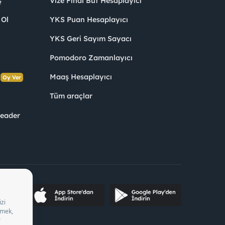
ş
Vize Final Büt Hesaplayıcı
 Ol
YKS Puan Hesaplayıcı
YKS Geri Sayım Sayacı
Pomodoro Zamanlayıcı
s
Maaş Hesaplayıcı
Oy Ver
Tüm araçlar
Leader