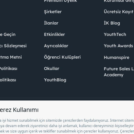
Premium Üyelik
Kurumsal Giri
Şirketler
Ücretsiz Kayıt
İlanlar
İK Blog
me Geçin
Etkinlikler
YouthTech
cı Sözleşmesi
Ayrıcalıklar
Youth Award
atma Metni
Öğrenci Kulüpleri
Humanspire
litikası
Okullar
Future Sales 
Academy
olitikası
YouthBlog