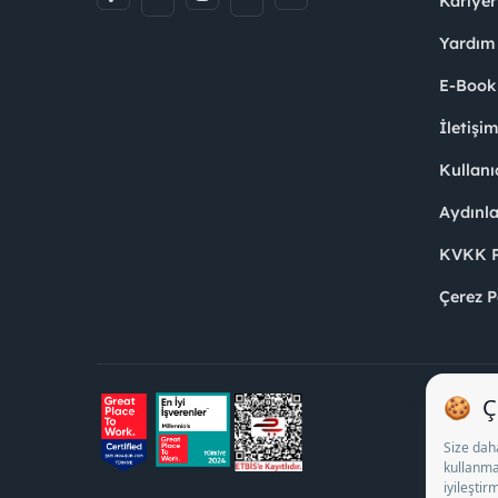
Kariyer
Yardım
E-Book
İletişi
Kullanı
Aydınl
KVKK Po
Çerez P