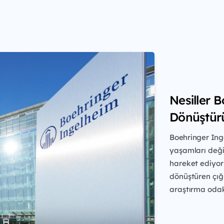
Nesiller 
Dönüştür
Boehringer Ing
yaşamları değiş
hareket ediyo
dönüştüren çığ
araştırma
odakl