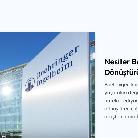
Nesiller 
Dönüştür
Boehringer Ing
yaşamları değiş
hareket ediyo
dönüştüren çığ
araştırma
odakl