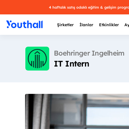
4 haftalık satış odaklı eğitim & gelişim prog
Şirketler
İlanlar
Etkinlikler
Ay
Boehringer Ingelheim
IT Intern
Y
29 