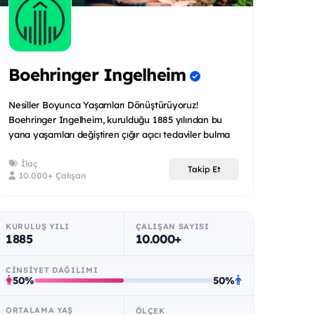
Boehringer Ingelheim
Nesiller Boyunca Yaşamları Dönüştürüyoruz!
Boehringer Ingelheim, kurulduğu 1885 yılından bu
yana yaşamları değiştiren çığır açıcı tedaviler bulma
m...
İlaç
Takip Et
10.000+ Çalışan
KURULUŞ YILI
ÇALIŞAN SAYISI
1885
10.000+
CINSIYET DAĞILIMI
50%
50%
ORTALAMA YAŞ
ÖLÇEK