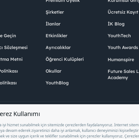
Premium Üyelik
Kurumsal Giri
Şirketler
Ücretsiz Kayıt
İlanlar
İK Blog
me Geçin
Etkinlikler
YouthTech
cı Sözleşmesi
Ayrıcalıklar
Youth Award
atma Metni
Öğrenci Kulüpleri
Humanspire
litikası
Okullar
Future Sales 
Academy
olitikası
YouthBlog