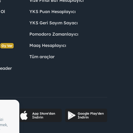
ş
Vize Final Büt Hesaplayıcı
 Ol
YKS Puan Hesaplayıcı
YKS Geri Sayım Sayacı
Pomodoro Zamanlayıcı
s
Maaş Hesaplayıcı
Oy Ver
Tüm araçlar
Leader