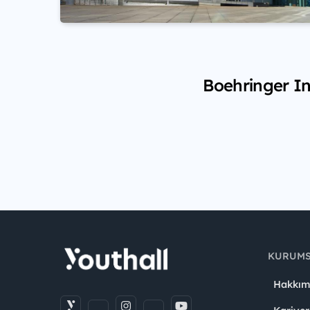
Boehringer In
KURUM
Hakkım