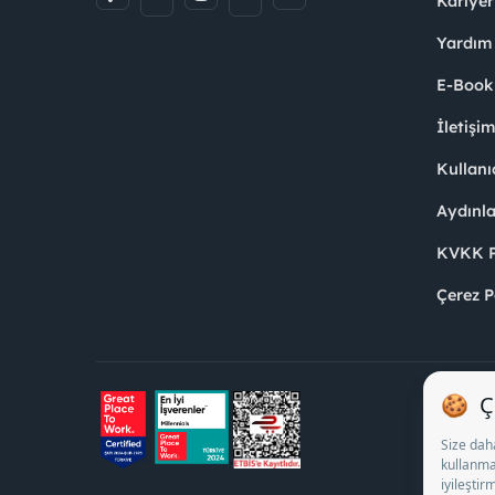
Kariyer
Yardım
E-Book
İletişi
Kullanı
Aydınl
KVKK Po
Çerez P