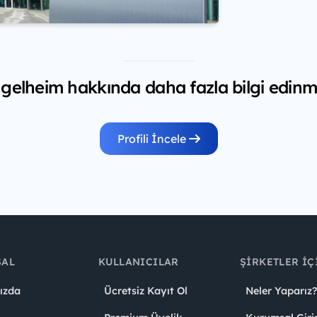
gelheim hakkında daha fazla bilgi edinme
Profili İncele
SAL
KULLANICILAR
ŞIRKETLER İÇ
ızda
Ücretsiz Kayıt Ol
Neler Yaparız?