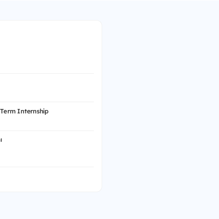
 Term Internship
ı