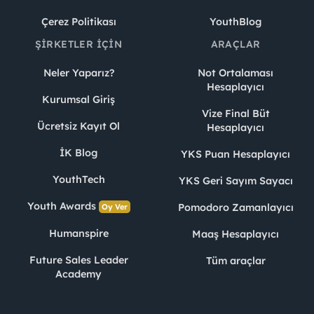
Çerez Politikası
YouthBlog
ŞIRKETLER İÇIN
ARAÇLAR
Neler Yaparız?
Not Ortalaması
Hesaplayıcı
Kurumsal Giriş
Vize Final Büt
Ücretsiz Kayıt Ol
Hesaplayıcı
İK Blog
YKS Puan Hesaplayıcı
YouthTech
YKS Geri Sayım Sayacı
Youth Awards
Pomodoro Zamanlayıcı
Oy Ver
Humanspire
Maaş Hesaplayıcı
Future Sales Leader
Tüm araçlar
Academy