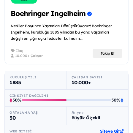
Boehringer Ingelheim
Nesiller Boyunca Yaşamları Dönüştürüyoruz! Boehringer
Ingelheim, kurulduğu 1885 yılından bu yana yaşamları
değiştiren çığır açıcı tedaviler bulma m...
İlaç
Takip Et
10.000+ Çalışan
KURULUŞ YILI
ÇALIŞAN SAYISI
1885
10.000+
CINSIYET DAĞILIMI
50%
50%
ORTALAMA YAŞ
ÖLÇEK
30
Büyük Ölçekli
Siteye Git
WEB SITESI