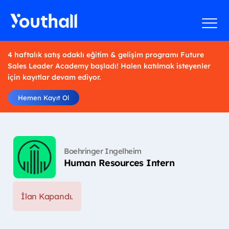
4 haftalık satış odaklı eğitim & gelişim programı Future
Sales Leader Academy başladı! Halen katılmak isteyenler
için kayıtlar devam ediyor.
Hemen Kayıt Ol
Boehringer Ingelheim
Human Resources Intern
İlan Kapandı.