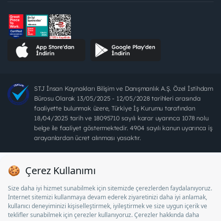
STJ İnsan Kaynakları Bilişim ve Danışmanlık A.Ş. Özel İstihdam
Bürosu Olarak 13/05/2025 - 12/05/2028 tarihleri arasında
faaliyette bulunmak üzere, Türkiye İş Kurumu tarafından
18/04/2025 tarih ve 18095710 sayılı karar uyarınca 1078 nolu
belge ile faaliyet göstermektedir. 4904 sayılı kanun uyarınca iş
arayanlardan ücret alınması yasaktır.