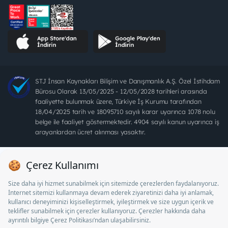
STJ İnsan Kaynakları Bilişim ve Danışmanlık A.Ş. Özel İstihdam
Bürosu Olarak 13/05/2025 - 12/05/2028 tarihleri arasında
faaliyette bulunmak üzere, Türkiye İş Kurumu tarafından
18/04/2025 tarih ve 18095710 sayılı karar uyarınca 1078 nolu
belge ile faaliyet göstermektedir. 4904 sayılı kanun uyarınca iş
arayanlardan ücret alınması yasaktır.