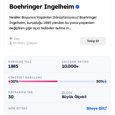
Boehringer Ingelheim
Nesiller Boyunca Yaşamları Dönüştürüyoruz! Boehringer
Ingelheim, kurulduğu 1885 yılından bu yana yaşamları
değiştiren çığır açıcı tedaviler bulma m...
İlaç
Takip Et
10.000+ Çalışan
KURULUŞ YILI
ÇALIŞAN SAYISI
1885
10.000+
CINSIYET DAĞILIMI
50%
50%
ORTALAMA YAŞ
ÖLÇEK
30
Büyük Ölçekli
Siteye Git
WEB SITESI