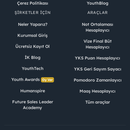
Çerez Politikası
YouthBlog
ŞIRKETLER İÇIN
ARAÇLAR
Neler Yaparız?
Not Ortalaması
Hesaplayıcı
Kurumsal Giriş
Vize Final Büt
Ücretsiz Kayıt Ol
Hesaplayıcı
İK Blog
YKS Puan Hesaplayıcı
YouthTech
YKS Geri Sayım Sayacı
Youth Awards
Pomodoro Zamanlayıcı
Oy Ver
Humanspire
Maaş Hesaplayıcı
Future Sales Leader
Tüm araçlar
Academy