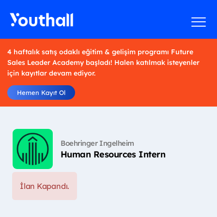
4 haftalık satış odaklı eğitim & gelişim programı Future
Sales Leader Academy başladı! Halen katılmak isteyenler
için kayıtlar devam ediyor.
Hemen Kayıt Ol
Boehringer Ingelheim
Human Resources Intern
İlan Kapandı.