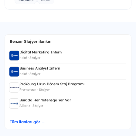
Benzer Stajyer ilanları
Digital Marketing Intern
helo! · Stajyer
Business Analyst Intern
helo! · Stajyer
ProYoung Uzun Dönem Staj Programı
Prometeon · Stajyer
Burada Her Yeteneğe Yer Var
Allianz · Stajyer
Tüm ilanları gör →