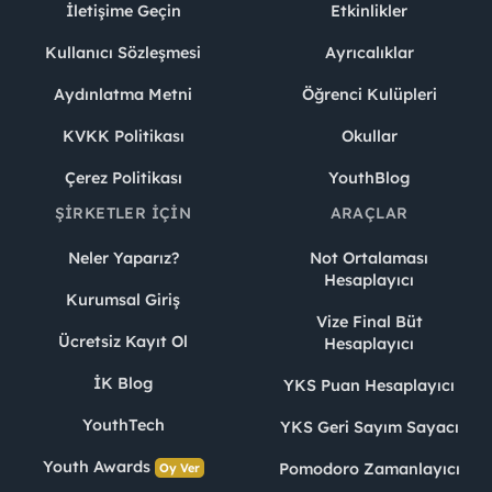
İletişime Geçin
Etkinlikler
Kullanıcı Sözleşmesi
Ayrıcalıklar
Aydınlatma Metni
Öğrenci Kulüpleri
KVKK Politikası
Okullar
Çerez Politikası
YouthBlog
ŞIRKETLER İÇIN
ARAÇLAR
Neler Yaparız?
Not Ortalaması
Hesaplayıcı
Kurumsal Giriş
Vize Final Büt
Ücretsiz Kayıt Ol
Hesaplayıcı
İK Blog
YKS Puan Hesaplayıcı
YouthTech
YKS Geri Sayım Sayacı
Youth Awards
Pomodoro Zamanlayıcı
Oy Ver