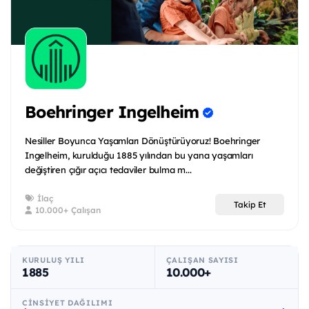
Boehringer Ingelheim
Nesiller Boyunca Yaşamları Dönüştürüyoruz! Boehringer
Ingelheim, kurulduğu 1885 yılından bu yana yaşamları
değiştiren çığır açıcı tedaviler bulma m...
İlaç
Takip Et
10.000+ Çalışan
KURULUŞ YILI
ÇALIŞAN SAYISI
1885
10.000+
CINSIYET DAĞILIMI