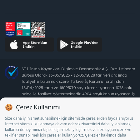
STJ İnsan Kaynakları Bilişim ve Danışmanlık A.Ş. Özel İstihdam
Bürosu Olarak 13/05/2025 - 12/05/2028 tarihleri arasında
faaliyette bulunmak üzere, Türkiye İş Kurumu tarafından
18/04/2025 tarih ve 18095710 sayılı karar uyarınca 1078 nolu
belge ile faaliyet göstermektedir. 4904 sayılı kanun uyarınca iş
arayanlardan ücret alınması yasaktır.