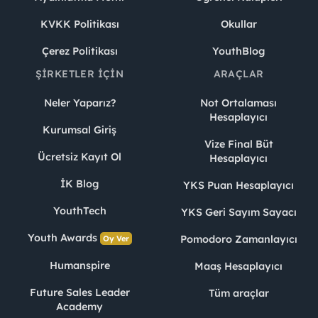
KVKK Politikası
Okullar
Çerez Politikası
YouthBlog
ŞIRKETLER İÇIN
ARAÇLAR
Neler Yaparız?
Not Ortalaması
Hesaplayıcı
Kurumsal Giriş
Vize Final Büt
Ücretsiz Kayıt Ol
Hesaplayıcı
İK Blog
YKS Puan Hesaplayıcı
YouthTech
YKS Geri Sayım Sayacı
Youth Awards
Pomodoro Zamanlayıcı
Oy Ver
Humanspire
Maaş Hesaplayıcı
Future Sales Leader
Tüm araçlar
Academy