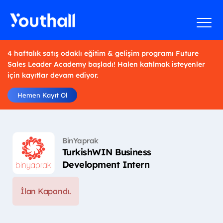
4 haftalık satış odaklı eğitim & gelişim programı Future
Sales Leader Academy başladı! Halen katılmak isteyenler
için kayıtlar devam ediyor.
Hemen Kayıt Ol
BinYaprak
TurkishWIN Business
Development Intern
İlan Kapandı.