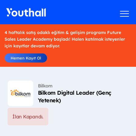
4 haftalık satış odaklı eğitim & gelişim programı Future
Sales Leader Academy başladı! Halen katılmak isteyenler
için kayıtlar devam ediyor.
Hemen Kayıt Ol
Bilkom
Bilkom Digital Leader (Genç
Yetenek)
İlan Kapandı.