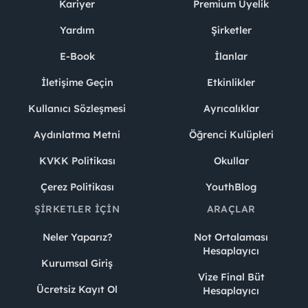
Kariyer
Premium Üyelik
Yardım
Şirketler
E-Book
İlanlar
İletişime Geçin
Etkinlikler
Kullanıcı Sözleşmesi
Ayrıcalıklar
Aydınlatma Metni
Öğrenci Kulüpleri
KVKK Politikası
Okullar
Çerez Politikası
YouthBlog
ŞIRKETLER İÇIN
ARAÇLAR
Neler Yaparız?
Not Ortalaması
Hesaplayıcı
Kurumsal Giriş
Vize Final Büt
Ücretsiz Kayıt Ol
Hesaplayıcı