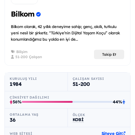
Bilkom
Bilkom olarak, 42 yıllık deneyime sahip; genç, akıllı, tutkulu
yeni nesil bir şirketiz. “Türkiye’nin Dijital Yaşam Koçu” olarak
konumlandığımız bu yolda en iyi de...
Bilişim
Takip Et
51-200 Çalışan
KURULUŞ YILI
ÇALIŞAN SAYISI
1984
51-200
CINSIYET DAĞILIMI
56%
44%
ORTALAMA YAŞ
ÖLÇEK
36
KOBİ
Siteye Git
WEB SITESI