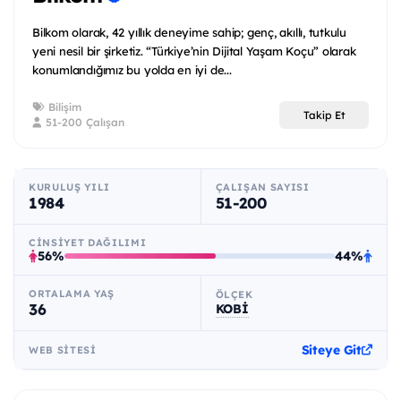
Bilkom olarak, 42 yıllık deneyime sahip; genç, akıllı, tutkulu
yeni nesil bir şirketiz. “Türkiye’nin Dijital Yaşam Koçu” olarak
konumlandığımız bu yolda en iyi de...
Bilişim
Takip Et
51-200 Çalışan
KURULUŞ YILI
ÇALIŞAN SAYISI
1984
51-200
CINSIYET DAĞILIMI
56%
44%
ORTALAMA YAŞ
ÖLÇEK
36
KOBİ
Siteye Git
WEB SITESI