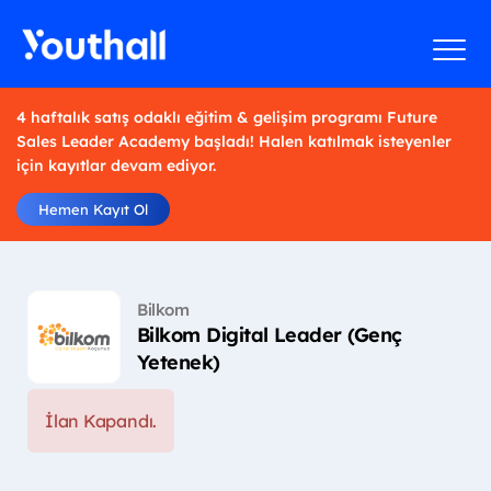
4 haftalık satış odaklı eğitim & gelişim programı Future
Sales Leader Academy başladı! Halen katılmak isteyenler
için kayıtlar devam ediyor.
Hemen Kayıt Ol
Bilkom
Bilkom Digital Leader (Genç
Yetenek)
İlan Kapandı.