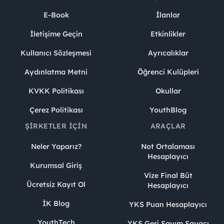
E-Book
İlanlar
İletişime Geçin
Etkinlikler
Kullanıcı Sözleşmesi
Ayrıcalıklar
Aydınlatma Metni
Öğrenci Kulüpleri
KVKK Politikası
Okullar
Çerez Politikası
YouthBlog
ŞIRKETLER İÇIN
ARAÇLAR
Neler Yaparız?
Not Ortalaması
Hesaplayıcı
Kurumsal Giriş
Vize Final Büt
Ücretsiz Kayıt Ol
Hesaplayıcı
İK Blog
YKS Puan Hesaplayıcı
YouthTech
YKS Geri Sayım Sayacı