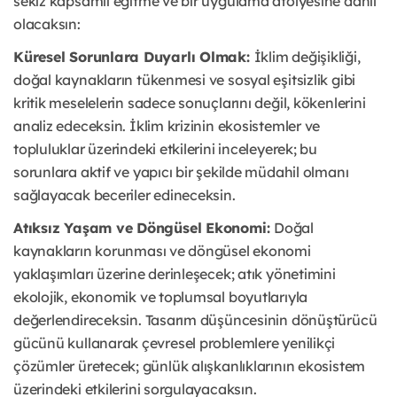
sekiz kapsamlı eğitme ve bir uygulama atölyesine dahil
olacaksın:
Küresel Sorunlara Duyarlı Olmak:
İklim değişikliği,
doğal kaynakların tükenmesi ve sosyal eşitsizlik gibi
kritik meselelerin sadece sonuçlarını değil, kökenlerini
analiz edeceksin. İklim krizinin ekosistemler ve
topluluklar üzerindeki etkilerini inceleyerek; bu
sorunlara aktif ve yapıcı bir şekilde müdahil olmanı
sağlayacak beceriler edineceksin.
Atıksız Yaşam ve Döngüsel Ekonomi:
Doğal
kaynakların korunması ve döngüsel ekonomi
yaklaşımları üzerine derinleşecek; atık yönetimini
ekolojik, ekonomik ve toplumsal boyutlarıyla
değerlendireceksin. Tasarım düşüncesinin dönüştürücü
gücünü kullanarak çevresel problemlere yenilikçi
çözümler üretecek; günlük alışkanlıklarının ekosistem
üzerindeki etkilerini sorgulayacaksın.