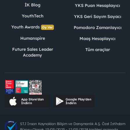
İK Blog
YKS Puan Hesaplayıcı
YouthTech
YKS Geri Sayım Sayacı
Youth Awards
Pomodoro Zamanlayıcı
Oy Ver
Humanspire
Maaş Hesaplayıcı
Future Sales Leader
Tüm araçlar
Academy
STJ İnsan Kaynakları Bilişim ve Danışmanlık A.Ş. Özel İstihdam
Bürosu Olarak 13/05/2025 - 12/05/2028 tarihleri arasında