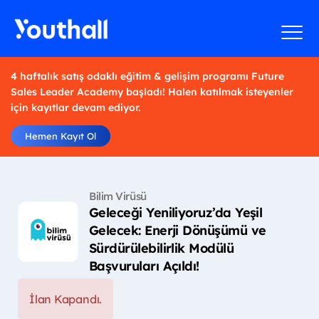
4 haftalık satış odaklı eğitim & gelişim programı Future
Sales Leader Academy başladı! Halen katılmak isteyenler
için kayıtlar devam ediyor.
Hemen Kayıt Ol
Bilim Virüsü
Geleceği Yeniliyoruz’da Yeşil
Gelecek: Enerji Dönüşümü ve
Sürdürülebilirlik Modülü
Başvuruları Açıldı!
İlan Kapandı.