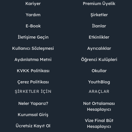
Kariyer
Premium Üyelik
Yardım
Şirketler
E-Book
İlanlar
İletişime Geçin
Etkinlikler
Kullanıcı Sözleşmesi
Ayrıcalıklar
Aydınlatma Metni
Öğrenci Kulüpleri
KVKK Politikası
Okullar
Çerez Politikası
YouthBlog
ŞIRKETLER İÇIN
ARAÇLAR
Neler Yaparız?
Not Ortalaması
Hesaplayıcı
Kurumsal Giriş
Vize Final Büt
Ücretsiz Kayıt Ol
Hesaplayıcı