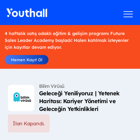
4 haftalık satış odaklı eğitim & gelişim programı Future
Sales Leader Academy başladı! Halen katılmak isteyenler
için kayıtlar devam ediyor.
Hemen Kayıt Ol
Bilim Virüsü
Geleceği Yeniliyoruz | Yetenek
Haritası: Kariyer Yönetimi ve
Geleceğin Yetkinlikleri
İlan Kapandı.