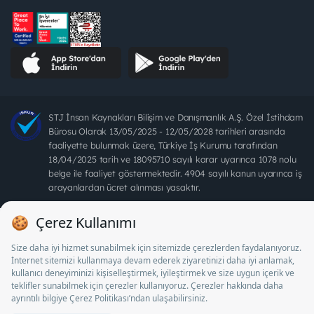
STJ İnsan Kaynakları Bilişim ve Danışmanlık A.Ş. Özel İstihdam
Bürosu Olarak 13/05/2025 - 12/05/2028 tarihleri arasında
faaliyette bulunmak üzere, Türkiye İş Kurumu tarafından
18/04/2025 tarih ve 18095710 sayılı karar uyarınca 1078 nolu
belge ile faaliyet göstermektedir. 4904 sayılı kanun uyarınca iş
arayanlardan ücret alınması yasaktır.