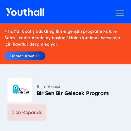
4 haftalık satış odaklı eğitim & gelişim programı Future
Sales Leader Academy başladı! Halen katılmak isteyenler
için kayıtlar devam ediyor.
Hemen Kayıt Ol
Bilim Virüsü
Bir Sen Bir Gelecek Programı
İlan Kapandı.