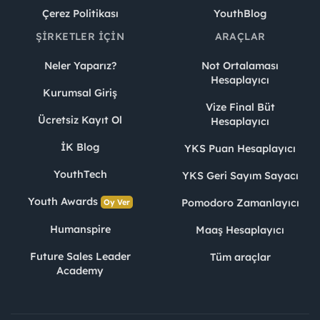
Çerez Politikası
YouthBlog
ŞIRKETLER İÇIN
ARAÇLAR
Neler Yaparız?
Not Ortalaması
Hesaplayıcı
Kurumsal Giriş
Vize Final Büt
Ücretsiz Kayıt Ol
Hesaplayıcı
İK Blog
YKS Puan Hesaplayıcı
YouthTech
YKS Geri Sayım Sayacı
Youth Awards
Pomodoro Zamanlayıcı
Oy Ver
Humanspire
Maaş Hesaplayıcı
Future Sales Leader
Tüm araçlar
Academy