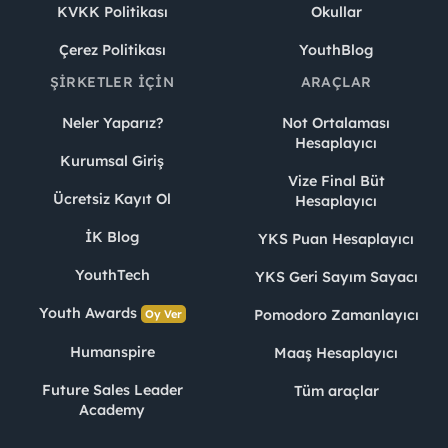
KVKK Politikası
Okullar
Çerez Politikası
YouthBlog
ŞIRKETLER İÇIN
ARAÇLAR
Neler Yaparız?
Not Ortalaması
Hesaplayıcı
Kurumsal Giriş
Vize Final Büt
Ücretsiz Kayıt Ol
Hesaplayıcı
İK Blog
YKS Puan Hesaplayıcı
YouthTech
YKS Geri Sayım Sayacı
Youth Awards
Pomodoro Zamanlayıcı
Oy Ver
Humanspire
Maaş Hesaplayıcı
Future Sales Leader
Tüm araçlar
Academy