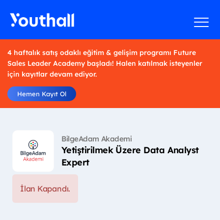
4 haftalık satış odaklı eğitim & gelişim programı Future
Sales Leader Academy başladı! Halen katılmak isteyenler
için kayıtlar devam ediyor.
Hemen Kayıt Ol
BilgeAdam Akademi
Yetiştirilmek Üzere Data Analyst
Expert
İlan Kapandı.