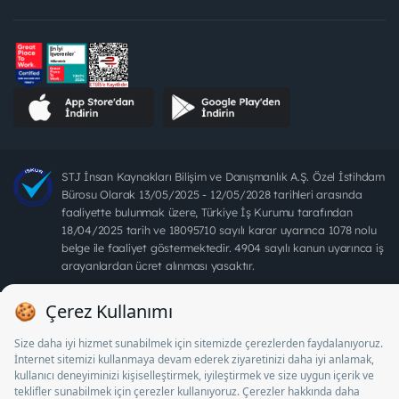
STJ İnsan Kaynakları Bilişim ve Danışmanlık A.Ş. Özel İstihdam
Bürosu Olarak 13/05/2025 - 12/05/2028 tarihleri arasında
faaliyette bulunmak üzere, Türkiye İş Kurumu tarafından
18/04/2025 tarih ve 18095710 sayılı karar uyarınca 1078 nolu
belge ile faaliyet göstermektedir. 4904 sayılı kanun uyarınca iş
arayanlardan ücret alınması yasaktır.