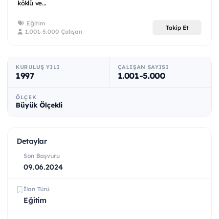
köklü ve...
Eğitim
Takip Et
1.001-5.000 Çalışan
KURULUŞ YILI
ÇALIŞAN SAYISI
1997
1.001-5.000
ÖLÇEK
Büyük Ölçekli
Detaylar
Son Başvuru
09.06.2024
İlan Türü
Eğitim