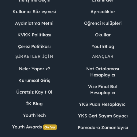
İletişime Geçin
Etkinlikler
Kullanıcı Sözleşmesi
Ayrıcalıklar
Aydınlatma Metni
Öğrenci Kulüpleri
KVKK Politikası
Okullar
Çerez Politikası
YouthBlog
ŞIRKETLER İÇIN
ARAÇLAR
Neler Yaparız?
Not Ortalaması
Hesaplayıcı
Kurumsal Giriş
Vize Final Büt
Ücretsiz Kayıt Ol
Hesaplayıcı
İK Blog
YKS Puan Hesaplayıcı
YouthTech
YKS Geri Sayım Sayacı
Youth Awards
Pomodoro Zamanlayıcı
Oy Ver