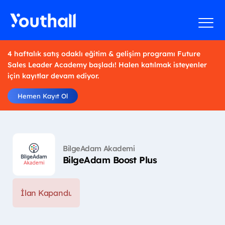
4 haftalık satış odaklı eğitim & gelişim programı Future
Sales Leader Academy başladı! Halen katılmak isteyenler
için kayıtlar devam ediyor.
Hemen Kayıt Ol
BilgeAdam Akademi
BilgeAdam Boost Plus
İlan Kapandı.