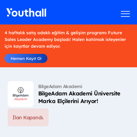
4 haftalık satış odaklı eğitim & gelişim programı Future
Sales Leader Academy başladı! Halen katılmak isteyenler
için kayıtlar devam ediyor.
Hemen Kayıt Ol
BilgeAdam Akademi
BilgeAdam Akademi Üniversite
Marka Elçilerini Arıyor!
İlan Kapandı.