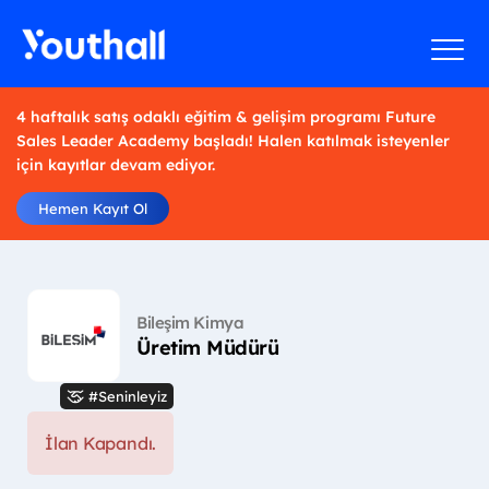
4 haftalık satış odaklı eğitim & gelişim programı Future
Sales Leader Academy başladı! Halen katılmak isteyenler
için kayıtlar devam ediyor.
Hemen Kayıt Ol
Bileşim Kimya
Üretim Müdürü
#Seninleyiz
İlan Kapandı.