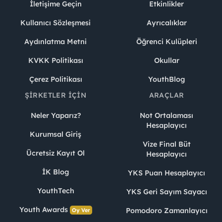
İletişime Geçin
Etkinlikler
Kullanıcı Sözleşmesi
Ayrıcalıklar
Aydınlatma Metni
Öğrenci Kulüpleri
KVKK Politikası
Okullar
Çerez Politikası
YouthBlog
ŞIRKETLER İÇIN
ARAÇLAR
Neler Yaparız?
Not Ortalaması
Hesaplayıcı
Kurumsal Giriş
Vize Final Büt
Ücretsiz Kayıt Ol
Hesaplayıcı
İK Blog
YKS Puan Hesaplayıcı
YouthTech
YKS Geri Sayım Sayacı
Youth Awards
Pomodoro Zamanlayıcı
Oy Ver