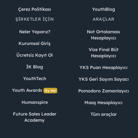
Çerez Politikası
YouthBlog
ŞIRKETLER İÇIN
ARAÇLAR
Neler Yaparız?
Not Ortalaması
Hesaplayıcı
Kurumsal Giriş
Vize Final Büt
Ücretsiz Kayıt Ol
Hesaplayıcı
İK Blog
YKS Puan Hesaplayıcı
YouthTech
YKS Geri Sayım Sayacı
Youth Awards
Pomodoro Zamanlayıcı
Oy Ver
Humanspire
Maaş Hesaplayıcı
Future Sales Leader
Tüm araçlar
Academy