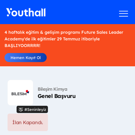
4 haftalık eğitim & gelişim programı Future Sales Leader
Academy'de ilk eğitimler 29 Temmuz itibariyle
BAŞLIYOORRRR!
Hemen Kayıt Ol
Bileşim Kimya
Genel Başvuru
#Seninleyiz
İlan Kapandı.