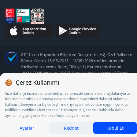
STJ İnsan Kaynakları Bilişim ve Danışmanlık A.Ş. Özel İstihdam
Bürosu Olarak 13/05/2025 - 12/05/2028 tarihleri arasında
faaliyette bulunmak üzere, Türkiye İş Kurumu tarafından
18/04/2025 tarih ve 18095710 sayılı karar uyarınca 1078 nolu
belge ile faaliyet göstermektedir. 4904 sayılı kanun uyarınca iş
arayanlardan ücret alınması yasaktır.