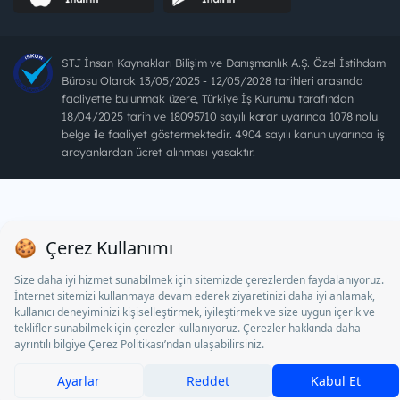
STJ İnsan Kaynakları Bilişim ve Danışmanlık A.Ş. Özel İstihdam
Bürosu Olarak 13/05/2025 - 12/05/2028 tarihleri arasında
faaliyette bulunmak üzere, Türkiye İş Kurumu tarafından
18/04/2025 tarih ve 18095710 sayılı karar uyarınca 1078 nolu
belge ile faaliyet göstermektedir. 4904 sayılı kanun uyarınca iş
arayanlardan ücret alınması yasaktır.