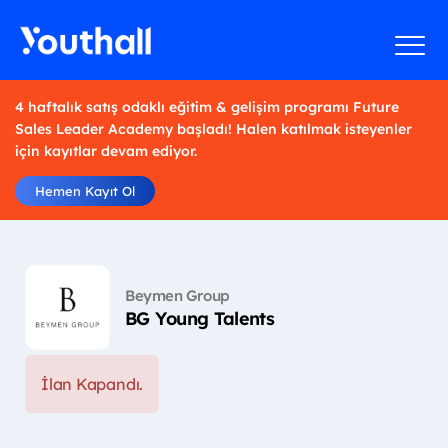
4 haftalık satış odaklı eğitim & gelişim programı Future
Sales Leader Academy başladı! Halen katılmak isteyenler
için kayıtlar devam ediyor.
Hemen Kayıt Ol
Beymen Group
BG Young Talents
İlan Kapandı.