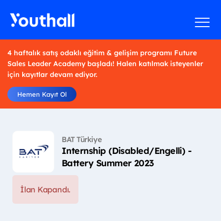
4 haftalık satış odaklı eğitim & gelişim programı Future
Sales Leader Academy başladı! Halen katılmak isteyenler
için kayıtlar devam ediyor.
Hemen Kayıt Ol
BAT Türkiye
Internship (Disabled/Engelli) -
Battery Summer 2023
İlan Kapandı.