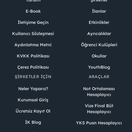
Yardım
Şirketler
E-Book
İlanlar
İletişime Geçin
Etkinlikler
Kullanıcı Sözleşmesi
Ayrıcalıklar
Aydınlatma Metni
Öğrenci Kulüpleri
KVKK Politikası
Okullar
Çerez Politikası
YouthBlog
ŞIRKETLER İÇIN
ARAÇLAR
Neler Yaparız?
Not Ortalaması
Hesaplayıcı
Kurumsal Giriş
Vize Final Büt
Ücretsiz Kayıt Ol
Hesaplayıcı
İK Blog
YKS Puan Hesaplayıcı