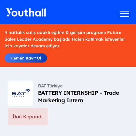
4 haftalık satış odaklı eğitim & gelişim programı Future
Sales Leader Academy başladı! Halen katılmak isteyenler
için kayıtlar devam ediyor.
Hemen Kayıt Ol
BAT Türkiye
BATTERY INTERNSHIP - Trade
Marketing Intern
İlan Kapandı.