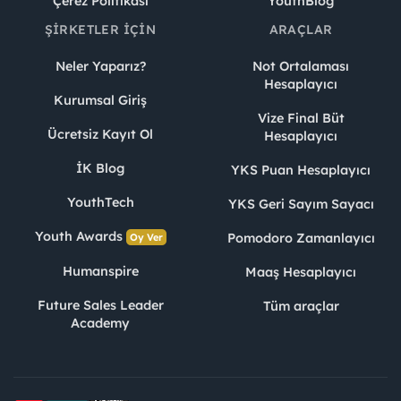
Çerez Politikası
YouthBlog
ŞIRKETLER İÇIN
ARAÇLAR
Neler Yaparız?
Not Ortalaması
Hesaplayıcı
Kurumsal Giriş
Vize Final Büt
Ücretsiz Kayıt Ol
Hesaplayıcı
İK Blog
YKS Puan Hesaplayıcı
YouthTech
YKS Geri Sayım Sayacı
Youth Awards
Pomodoro Zamanlayıcı
Oy Ver
Humanspire
Maaş Hesaplayıcı
Future Sales Leader
Tüm araçlar
Academy