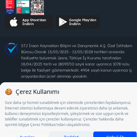
STJ İnsan Kaynakları Bilişim ve Danışmanlık A.Ş. Özel İstihdam
Bürosu Olarak 13/05/2025 - 12/05/2028 tarihleri arasında
faaliyette bulunmak üzere, Türkiye İş Kurumu tarafından
18/04/2025 tarih ve 18095710 sayılı karar uyarınca 1078 nolu
belge ile faaliyet göstermektedir. 4904 sayılı kanun uyarınca iş
arayanlardan ücret alınması yasaktır.