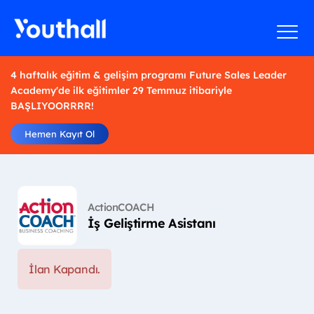
4 haftalık eğitim & gelişim programı Future Sales Leader
Academy'de ilk eğitimler 29 Temmuz itibariyle
BAŞLIYOORRRR!
Hemen Kayıt Ol
ActionCOACH
İş Geliştirme Asistanı
İlan Kapandı.