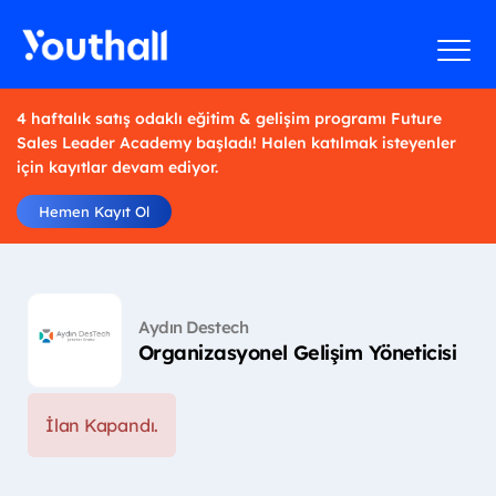
4 haftalık satış odaklı eğitim & gelişim programı Future
Sales Leader Academy başladı! Halen katılmak isteyenler
için kayıtlar devam ediyor.
Hemen Kayıt Ol
Aydın Destech
Organizasyonel Gelişim Yöneticisi
İlan Kapandı.