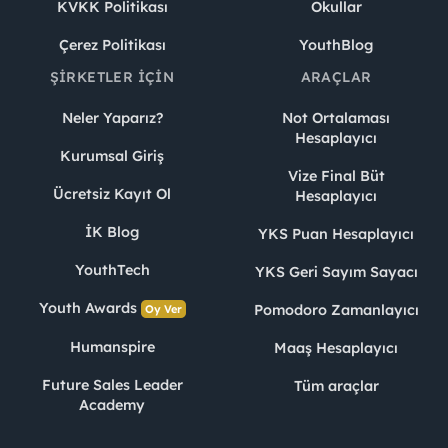
KVKK Politikası
Okullar
Çerez Politikası
YouthBlog
ŞIRKETLER İÇIN
ARAÇLAR
Neler Yaparız?
Not Ortalaması
Hesaplayıcı
Kurumsal Giriş
Vize Final Büt
Ücretsiz Kayıt Ol
Hesaplayıcı
İK Blog
YKS Puan Hesaplayıcı
YouthTech
YKS Geri Sayım Sayacı
Youth Awards
Pomodoro Zamanlayıcı
Oy Ver
Humanspire
Maaş Hesaplayıcı
Future Sales Leader
Tüm araçlar
Academy