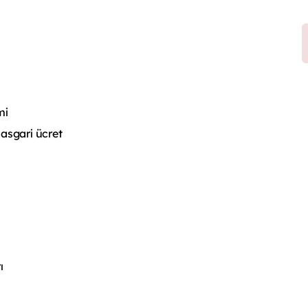
mi
 asgari ücret
ı