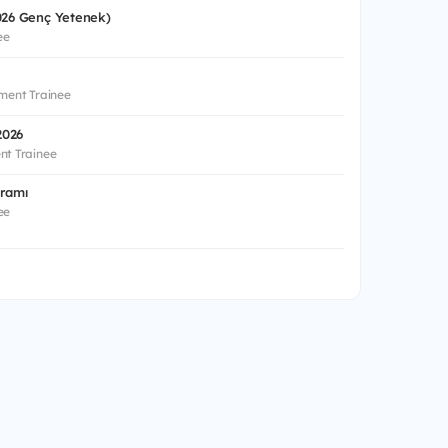
2026 Genç Yetenek)
ee
ment Trainee
2026
nt Trainee
gramı
ee