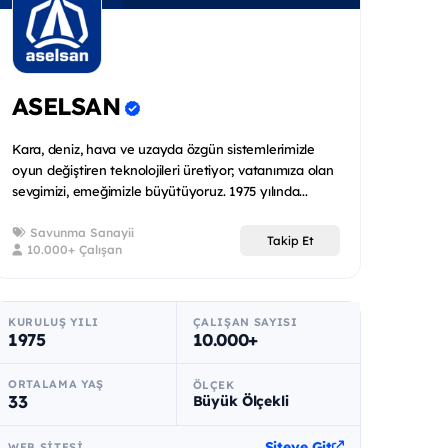
ASELSAN
Kara, deniz, hava ve uzayda özgün sistemlerimizle
oyun değiştiren teknolojileri üretiyor; vatanımıza olan
sevgimizi, emeğimizle büyütüyoruz. 1975 yılında...
Savunma Sanayii
Takip Et
10.000+ Çalışan
KURULUŞ YILI
ÇALIŞAN SAYISI
1975
10.000+
ORTALAMA YAŞ
ÖLÇEK
33
Büyük Ölçekli
Siteye Git
WEB SITESI