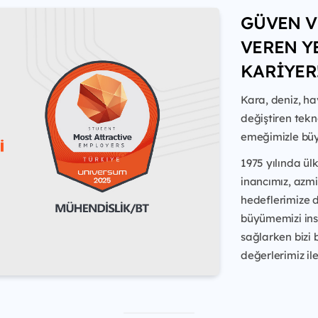
GÜVEN V
VEREN Y
KARİYER
Kara, deniz, h
değiştiren tekno
emeğimizle büy
1975 yılında ü
inancımız, azmi
hedeflerimize d
büyümemizi insa
sağlarken bizi
değerlerimiz ile