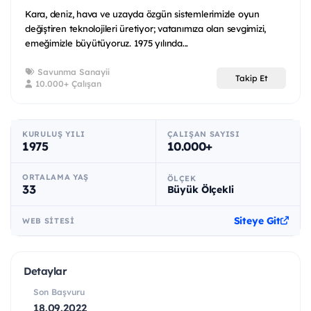
Kara, deniz, hava ve uzayda özgün sistemlerimizle oyun
değiştiren teknolojileri üretiyor; vatanımıza olan sevgimizi,
emeğimizle büyütüyoruz. 1975 yılında...
Savunma Sanayii
Takip Et
10.000+ Çalışan
KURULUŞ YILI
ÇALIŞAN SAYISI
1975
10.000+
ORTALAMA YAŞ
ÖLÇEK
33
Büyük Ölçekli
Siteye Git
WEB SITESI
Detaylar
Son Başvuru
18.09.2022