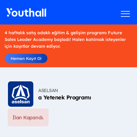
4 haftalık satış odaklı eğitim & gelişim programı Future
Sales Leader Academy başladı! Halen katılmak isteyenler
için kayıtlar devam ediyor.
Hemen Kayıt Ol
ASELSAN
a Yetenek Programı
İlan Kapandı.