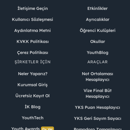
İletişime Geçin
Etkinlikler
Kullanıcı Sözleşmesi
Ayrıcalıklar
Aydınlatma Metni
Öğrenci Kulüpleri
KVKK Politikası
Okullar
Çerez Politikası
YouthBlog
ŞIRKETLER İÇIN
ARAÇLAR
Neler Yaparız?
Not Ortalaması
Hesaplayıcı
Kurumsal Giriş
Vize Final Büt
Ücretsiz Kayıt Ol
Hesaplayıcı
İK Blog
YKS Puan Hesaplayıcı
YouthTech
YKS Geri Sayım Sayacı
Youth Awards
Pomodoro Zamanlayıcı
Oy Ver