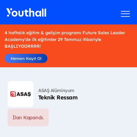
4 haftalık eğitim & gelişim programı Future Sales Leader
Academy'de ilk eğitimler 29 Temmuz itibariyle
BAŞLIYOORRRR!
Hemen Kayıt Ol
ASAŞ Alüminyum
Teknik Ressam
İlan Kapandı.