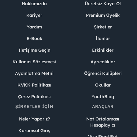
Hakkımızda
Ücretsiz Kayıt Ol
Kariyer
Premium Üyelik
Yardım
Şirketler
E-Book
İlanlar
İletişime Geçin
Etkinlikler
Kullanıcı Sözleşmesi
Ayrıcalıklar
Aydınlatma Metni
Öğrenci Kulüpleri
KVKK Politikası
Okullar
Çerez Politikası
YouthBlog
ŞIRKETLER İÇIN
ARAÇLAR
Neler Yaparız?
Not Ortalaması
Hesaplayıcı
Kurumsal Giriş
Vize Final Büt