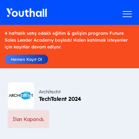
4 haftalık satış odaklı eğitim & gelişim programı Future
Sales Leader Academy başladı! Halen katılmak isteyenler
için kayıtlar devam ediyor.
Hemen Kayıt Ol
Architecht
TechTalent 2024
İlan Kapandı.