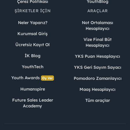
Çerez Politikası
YouthBlog
ŞIRKETLER İÇIN
ARAÇLAR
Neler Yaparız?
Not Ortalaması
Hesaplayıcı
Kurumsal Giriş
Vize Final Büt
Ücretsiz Kayıt Ol
Hesaplayıcı
İK Blog
YKS Puan Hesaplayıcı
YouthTech
YKS Geri Sayım Sayacı
Youth Awards
Pomodoro Zamanlayıcı
Oy Ver
Humanspire
Maaş Hesaplayıcı
Future Sales Leader
Tüm araçlar
Academy