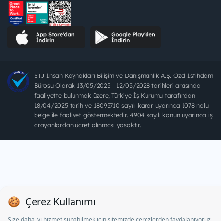
STJ İnsan Kaynakları Bilişim ve Danışmanlık A.Ş. Özel İstihdam
Bürosu Olarak 13/05/2025 - 12/05/2028 tarihleri arasında
faaliyette bulunmak üzere, Türkiye İş Kurumu tarafından
18/04/2025 tarih ve 18095710 sayılı karar uyarınca 1078 nolu
belge ile faaliyet göstermektedir. 4904 sayılı kanun uyarınca iş
arayanlardan ücret alınması yasaktır.