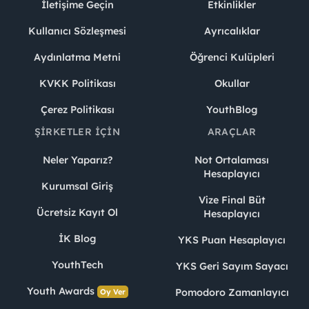
İletişime Geçin
Etkinlikler
Kullanıcı Sözleşmesi
Ayrıcalıklar
Aydınlatma Metni
Öğrenci Kulüpleri
KVKK Politikası
Okullar
Çerez Politikası
YouthBlog
ŞIRKETLER İÇIN
ARAÇLAR
Neler Yaparız?
Not Ortalaması
Hesaplayıcı
Kurumsal Giriş
Vize Final Büt
Ücretsiz Kayıt Ol
Hesaplayıcı
İK Blog
YKS Puan Hesaplayıcı
YouthTech
YKS Geri Sayım Sayacı
Youth Awards
Pomodoro Zamanlayıcı
Oy Ver