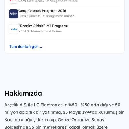
Coca-Cola İçecek · Management Trainee
Genç Yetenek Programı 2026
Limak Çimento · Management Trainee
“Enerjim Sizinle” MT Programı
YEDAŞ · Management Trainee
Tüm ilanları gör →
Hakkımızda
Arçelik A.Ş. ile LG Electronics’in %50 - %50 ortaklığı ve 50
milyon dolarlık bir yatırımla, 25 Mayıs 1999’da kurulmuş bir
Koç topluluğu şirketi olup, Gebze Organize Sanayi
Bölgesi’nde 55 bin metrekaresi kapalı olmak üzere