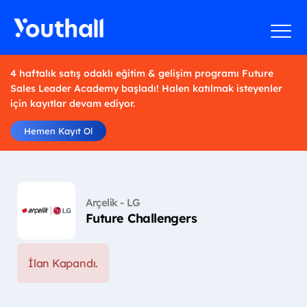
4 haftalık satış odaklı eğitim & gelişim programı Future
Sales Leader Academy başladı! Halen katılmak isteyenler
için kayıtlar devam ediyor.
Hemen Kayıt Ol
Arçelik - LG
Future Challengers
İlan Kapandı.