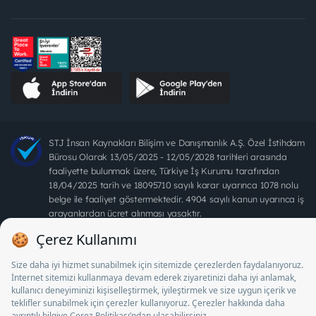
STJ İnsan Kaynakları Bilişim ve Danışmanlık A.Ş. Özel İstihdam
Bürosu Olarak 13/05/2025 - 12/05/2028 tarihleri arasında
faaliyette bulunmak üzere, Türkiye İş Kurumu tarafından
18/04/2025 tarih ve 18095710 sayılı karar uyarınca 1078 nolu
belge ile faaliyet göstermektedir. 4904 sayılı kanun uyarınca iş
arayanlardan ücret alınması yasaktır.