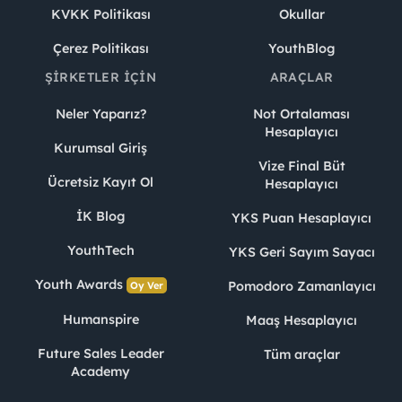
KVKK Politikası
Okullar
Çerez Politikası
YouthBlog
ŞIRKETLER İÇIN
ARAÇLAR
Neler Yaparız?
Not Ortalaması
Hesaplayıcı
Kurumsal Giriş
Vize Final Büt
Ücretsiz Kayıt Ol
Hesaplayıcı
İK Blog
YKS Puan Hesaplayıcı
YouthTech
YKS Geri Sayım Sayacı
Youth Awards
Pomodoro Zamanlayıcı
Oy Ver
Humanspire
Maaş Hesaplayıcı
Future Sales Leader
Tüm araçlar
Academy