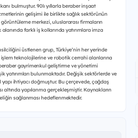
anı bulmuştur. 90lı yıllarla beraber inşaat
metlerinin gelişimi ile birlikte sağlık sektörünün
el görüntüleme merkezi, uluslararası firmaların
ğlık alanında farklı iş kollarında yatırımlara imza
ilciliğini üstlenen grup, Türkiye’nin her yerinde
i işlem teknolojilerine ve robotik cerrahi alanlarına
la beraber gayrimenkul geliştirme ve yönetimi
ik yatırımları bulunmaktadır. Değişik sektörlerde ve
l yapı ihtiyacı doğmuştur. Bu çerçevede, çağdaş
sı altında yapılanma gerçekleşmiştir. Kaynakların
kteliğin sağlanması hedeflenmektedir.