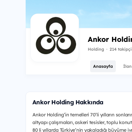
Ankor Holdi
Holding
·
214 takipçi
Anasayfa
İlan
Ankor Holding Hakkında
Ankor Holding’in temelleri 70’li yılların sonla
altyapı çalışmaları, askeri tesisler, toplu konut
80 li yıllarda Türkiye’nin yakaladığı büyüme iv