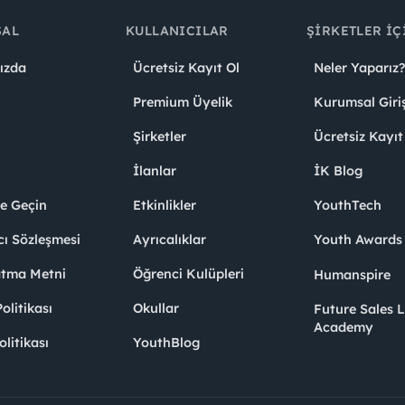
SAL
KULLANICILAR
ŞIRKETLER İÇ
ızda
Ücretsiz Kayıt Ol
Neler Yaparız?
Premium Üyelik
Kurumsal Giri
Şirketler
Ücretsiz Kayıt
İlanlar
İK Blog
me Geçin
Etkinlikler
YouthTech
cı Sözleşmesi
Ayrıcalıklar
Youth Award
atma Metni
Öğrenci Kulüpleri
Humanspire
litikası
Okullar
Future Sales 
Academy
olitikası
YouthBlog