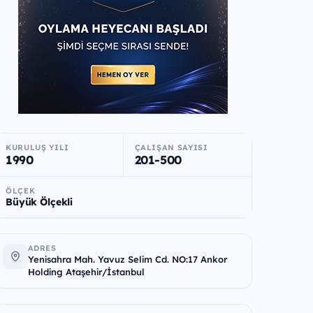
KURULUŞ YILI
ÇALIŞAN SAYISI
1990
201-500
ÖLÇEK
Büyük Ölçekli
ADRES
Yenisahra Mah. Yavuz Selim Cd. NO:17 Ankor
Holding Ataşehir/İstanbul