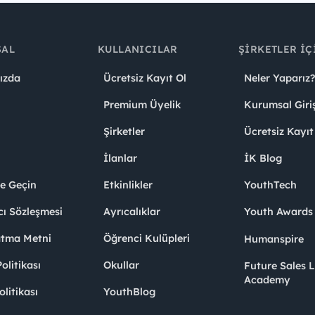
SAL
KULLANICILAR
ŞIRKETLER İÇ
ızda
Ücretsiz Kayıt Ol
Neler Yaparız?
Premium Üyelik
Kurumsal Giri
Şirketler
Ücretsiz Kayıt
İlanlar
İK Blog
me Geçin
Etkinlikler
YouthTech
cı Sözleşmesi
Ayrıcalıklar
Youth Award
atma Metni
Öğrenci Kulüpleri
Humanspire
litikası
Okullar
Future Sales 
Academy
olitikası
YouthBlog