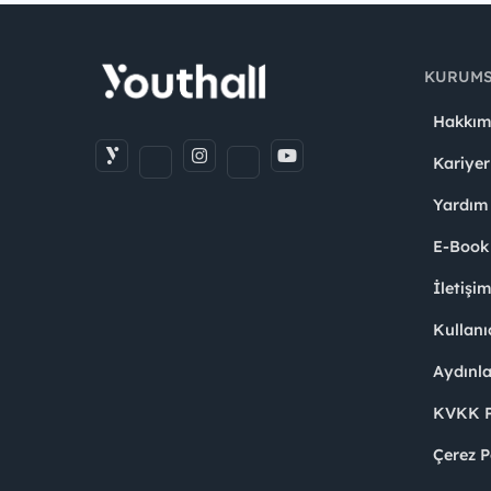
KURUM
Hakkım
Kariyer
Yardım
E-Book
İletişi
Kullanı
Aydınl
KVKK Po
Çerez P