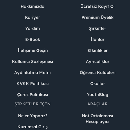
Hakkımızda
Ücretsiz Kayıt Ol
Kariyer
Premium Üyelik
Yardım
Şirketler
E-Book
İlanlar
İletişime Geçin
Etkinlikler
Kullanıcı Sözleşmesi
Ayrıcalıklar
Aydınlatma Metni
Öğrenci Kulüpleri
KVKK Politikası
Okullar
Çerez Politikası
YouthBlog
ŞIRKETLER İÇIN
ARAÇLAR
Neler Yaparız?
Not Ortalaması
Hesaplayıcı
Kurumsal Giriş