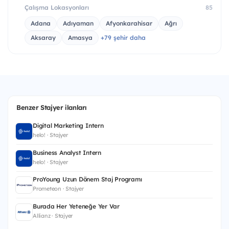
Çalışma Lokasyonları
85
Adana
Adıyaman
Afyonkarahisar
Ağrı
Aksaray
Amasya
+79 şehir daha
Benzer Stajyer ilanları
Digital Marketing Intern
helo! · Stajyer
Business Analyst Intern
helo! · Stajyer
ProYoung Uzun Dönem Staj Programı
Prometeon · Stajyer
Burada Her Yeteneğe Yer Var
Allianz · Stajyer