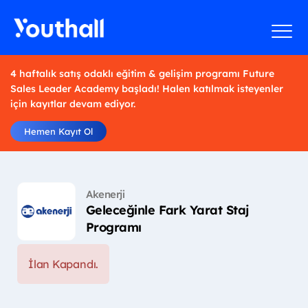
4 haftalık satış odaklı eğitim & gelişim programı Future
Sales Leader Academy başladı! Halen katılmak isteyenler
için kayıtlar devam ediyor.
Hemen Kayıt Ol
Akenerji
Geleceğinle Fark Yarat Staj
Programı
İlan Kapandı.