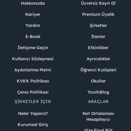
Hakkımızda
Ücretsiz Kayıt Ol
Kariyer
Premium Üyelik
Yardım
Şirketler
E-Book
İlanlar
İletişime Geçin
Etkinlikler
Kullanıcı Sözleşmesi
Ayrıcalıklar
Aydınlatma Metni
Öğrenci Kulüpleri
KVKK Politikası
Okullar
Çerez Politikası
YouthBlog
ŞIRKETLER İÇIN
ARAÇLAR
Neler Yaparız?
Not Ortalaması
Hesaplayıcı
Kurumsal Giriş
Vize Final Büt