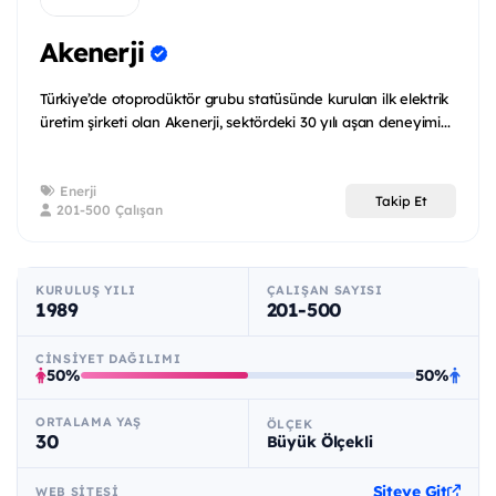
Akenerji
Türkiye’de otoprodüktör grubu statüsünde kurulan ilk elektrik
üretim şirketi olan Akenerji, sektördeki 30 yılı aşan deneyimi...
Enerji
Takip Et
201-500 Çalışan
KURULUŞ YILI
ÇALIŞAN SAYISI
1989
201-500
CINSIYET DAĞILIMI
50%
50%
ORTALAMA YAŞ
ÖLÇEK
30
Büyük Ölçekli
Siteye Git
WEB SITESI