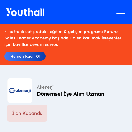
4 haftalık satış odaklı eğitim & gelişim programı Future
Sales Leader Academy başladı! Halen katılmak isteyenler
için kayıtlar devam ediyor.
Hemen Kayıt Ol
Akenerji
Dönemsel İşe Alım Uzmanı
İlan Kapandı.