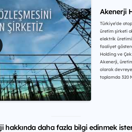
Akenerji 
Türkiye’de otop
üretim şirketi o
elektrik üretim
faaliyet göstere
Holding ve Çek 
Akenerji, üreti
olarak devreye 
toplamda 320 MW
i hakkında daha fazla bilgi edinmek iste