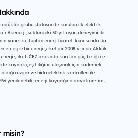
Hakkında
rodüktör grubu statüsünde kurulan ilk elektrik
lan Akenerji, sektördeki 30 yılı aşan deneyimi ile
inin yanı sıra, toptan enerji ticareti konusunda da
n entegre bir enerji şirketidir. 2008 yılında Akkök
enerji şirketi ČEZ arasında kurulan güç birliği ile
mde kaynak çeşitliliğine ulaşmak için kademeli
aldığı rüzgar ve hidroelektrik santralleri ile
 yenilenebilir enerji kaynağına dayalı üretim...
r misin?