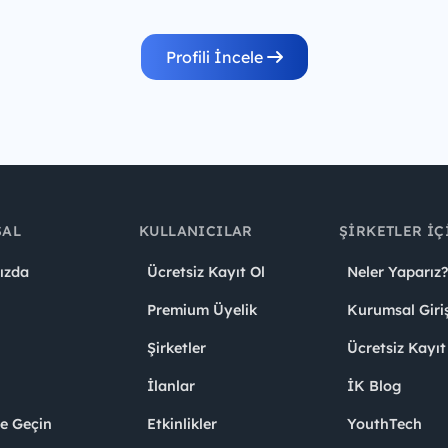
Profili İncele
SAL
KULLANICILAR
ŞIRKETLER İÇ
ızda
Ücretsiz Kayıt Ol
Neler Yaparız?
Premium Üyelik
Kurumsal Giri
Şirketler
Ücretsiz Kayıt
İlanlar
İK Blog
me Geçin
Etkinlikler
YouthTech