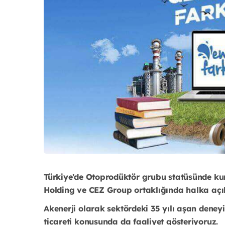
Türkiye’de Otoprodüktör grubu statüsünde kuru
Holding ve CEZ Group ortaklığında halka açık b
Akenerji olarak sektördeki 35 yılı aşan deneyim
ticareti konusunda da faaliyet gösteriyoruz.