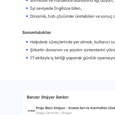
Software ve hardware alanlarına ilgi duyan,
İyi seviyede İngilizce bilen,
Dinamik, hızlı çözümler üretebilen ve sonuç o
Sorumluluklar
Helpdesk süreçlerinde yer almak, kullanıcı s
Şirketin donanım ve yazılım sistemlerini y
IT ekibiyle iş birliği yaparak günlük operas
Benzer Stajyer ilanları
Proje Bazlı Stajyer - Scania Servis Kontratları (Ge
Doğuş Otomotiv · Stajyer