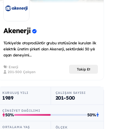
Akenerji
Türkiye’de otoprodüktör grubu statüsünde kurulan ilk
elektrik üretim şirketi olan Akenerji, sektördeki 30 yılı
aşan deneyimi...
Enerji
Takip Et
201-500 Çalışan
KURULUŞ YILI
ÇALIŞAN SAYISI
1989
201-500
CINSIYET DAĞILIMI
50%
50%
ORTALAMA YAŞ
ÖLÇEK