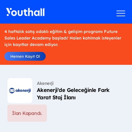
4 haftalık satış odaklı eğitim & gelişim programı Future
Sales Leader Academy başladı! Halen katılmak isteyenler
için kayıtlar devam ediyor.
Hemen Kayıt Ol
Akenerji
Akenerji'de Geleceğinle Fark
Yarat Staj İlanı
İlan Kapandı.