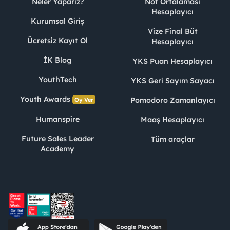
Neler Yaparız?
Not Ortalaması
Hesaplayıcı
Kurumsal Giriş
Vize Final Büt
Ücretsiz Kayıt Ol
Hesaplayıcı
İK Blog
YKS Puan Hesaplayıcı
YouthTech
YKS Geri Sayım Sayacı
Youth Awards
Pomodoro Zamanlayıcı
Oy Ver
Humanspire
Maaş Hesaplayıcı
Future Sales Leader
Tüm araçlar
Academy