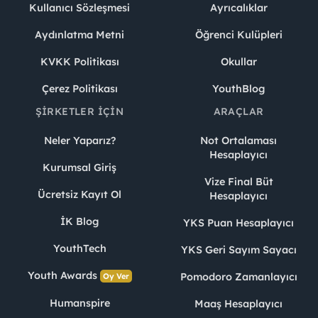
Kullanıcı Sözleşmesi
Ayrıcalıklar
Aydınlatma Metni
Öğrenci Kulüpleri
KVKK Politikası
Okullar
Çerez Politikası
YouthBlog
ŞIRKETLER İÇIN
ARAÇLAR
Neler Yaparız?
Not Ortalaması
Hesaplayıcı
Kurumsal Giriş
Vize Final Büt
Ücretsiz Kayıt Ol
Hesaplayıcı
İK Blog
YKS Puan Hesaplayıcı
YouthTech
YKS Geri Sayım Sayacı
Youth Awards
Pomodoro Zamanlayıcı
Oy Ver
Humanspire
Maaş Hesaplayıcı