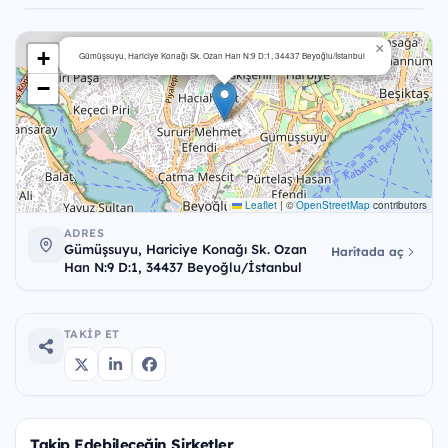
×
+
Gümüşsuyu, Hariciye Konağı Sk. Ozan Han N:9 D:1, 34437 Beyoğlu/İstanbul
−
Leaflet
|
©
OpenStreetMap
contributors
ADRES
Gümüşsuyu, Hariciye Konağı Sk. Ozan
Haritada aç
Han N:9 D:1, 34437 Beyoğlu/İstanbul
TAKIP ET
Takip Edebileceğin Şirketler