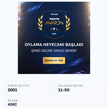
KURULUŞ YILI
ÇALIŞAN SAYISI
2001
11-50
ÖLÇEK
KOBİ