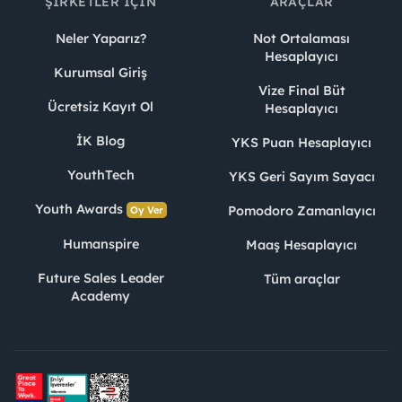
ŞIRKETLER İÇIN
ARAÇLAR
Neler Yaparız?
Not Ortalaması
Hesaplayıcı
Kurumsal Giriş
Vize Final Büt
Ücretsiz Kayıt Ol
Hesaplayıcı
İK Blog
YKS Puan Hesaplayıcı
YouthTech
YKS Geri Sayım Sayacı
Youth Awards
Pomodoro Zamanlayıcı
Oy Ver
Humanspire
Maaş Hesaplayıcı
Future Sales Leader
Tüm araçlar
Academy