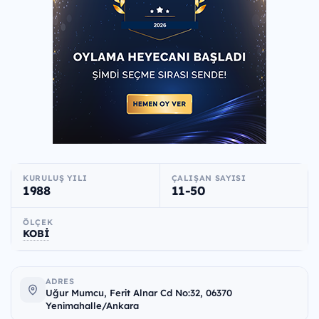
KURULUŞ YILI
ÇALIŞAN SAYISI
1988
11-50
ÖLÇEK
KOBİ
ADRES
Uğur Mumcu, Ferit Alnar Cd No:32, 06370
Yenimahalle/Ankara