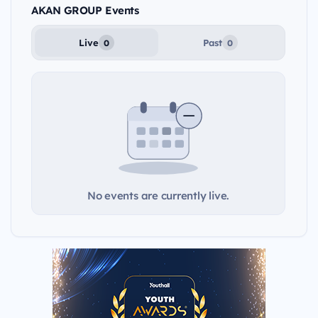
AKAN GROUP Events
Live
Past
0
0
No events are currently live.