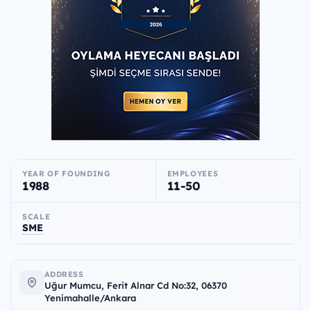
YEAR OF FOUNDING
EMPLOYEES
1988
11-50
SCALE
SME
ADDRESS
Uğur Mumcu, Ferit Alnar Cd No:32, 06370
Yenimahalle/Ankara