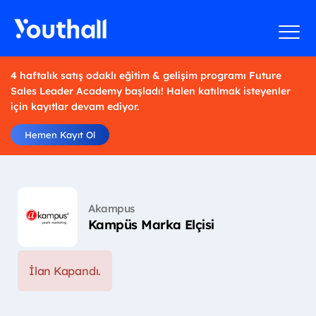
4 haftalık satış odaklı eğitim & gelişim programı Future
Sales Leader Academy başladı! Halen katılmak isteyenler
için kayıtlar devam ediyor.
Hemen Kayıt Ol
Akampus
Kampüs Marka Elçisi
İlan Kapandı.